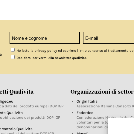
Ho letto la privacy policy ed esprimo il mio consenso al trattamento de
a
.
Desidero iscrivermi alla newsletter Qualivita
tti Qualivita
Organizzazioni di setto
ligeo.eu
Origin Italia
ca dati dei prodotti europei DOP IGP
Associazione Italiana Consorzi I
nte Qualivita
Federdoc
pubblicazione dei prodotti DOP IGP
Confederazione Nazionale dei C
volontari per la tutela delle
denominazioni di origine
ervatorio Qualivita
 ed analisi del settore DOP IGP
Masaf