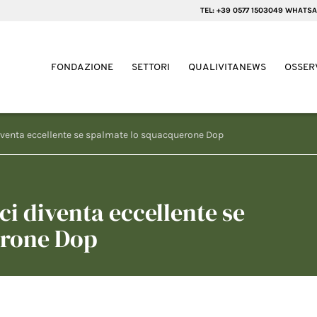
TEL: +39 0577 1503049 WHATSA
FONDAZIONE
SETTORI
QUALIVITANEWS
OSSER
diventa eccellente se spalmate lo squacquerone Dop
ci diventa eccellente se
erone Dop