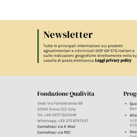
Newsletter
Tutte le principali informazioni sui prodotti
agroalimentari e vitivinicoli DOP IGP STG italiani e
sulle indicazioni geografiche direttamente nella tu
Leggi privacy policy
casella di posta elettronica.
Fondazione Qualivita
Proge
Sede Via Fontebranda 69
Qua
Ban
53100 Siena (Si) Italy
Tel. +39 0577 1503049
Atla
La 
Whatsapp. +39 375 6797337
STG
Contattaci via E-Mail
Oss
Contattaci via PEC
Dati