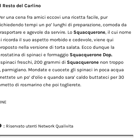
Il Resto del Carlino
Per una cena fra amici eccovi una ricetta facile, pur
richiedendo tempi un po’ lunghi di preparazione, comoda da
trasportare e agevole da servire. Lo
Squacquerone
, il cui nome
ci ricorda il suo aspetto morbido e cedevole, viene qui
proposto nella versione di torta salata. Ecco dunque la
crostatina di spinaci e formaggio
Squacquerone Dop.
g. spinaci freschi, 200 grammi di
Squacquerone
non troppo
e, parmigiano. Mondate e cuocete gli spinaci in poca acqua
a mettete un po’ d’olio e quando sara’ caldo buttateci per 30
ametto di rosmarino che poi toglierete.
ONE
o
:: Riservato utenti Network Qualivita