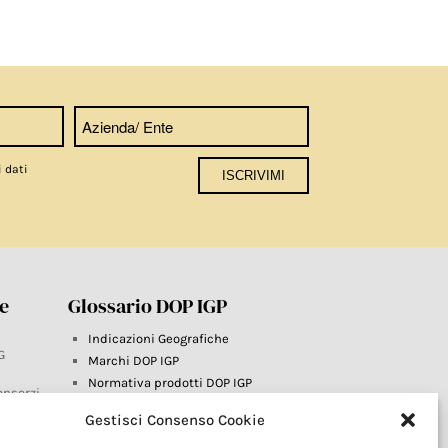
i dati
re
Glossario DOP IGP
Indicazioni Geografiche
G
Marchi DOP IGP
Normativa prodotti DOP IGP
onsorzi
Consorzi di Tutela
Gestisci Consenso Cookie
Farm To Fork e prodotti DOP IGP