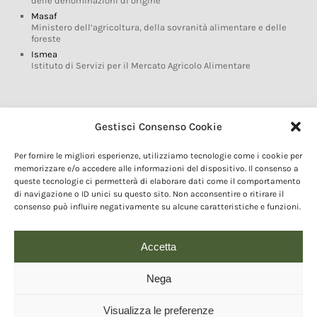
delle denominazioni di origine
Masaf
Ministero dell’agricoltura, della sovranità alimentare e delle
foreste
Ismea
Istituto di Servizi per il Mercato Agricolo Alimentare
Glossario DOP IGP
Gestisci Consenso Cookie
Indicazioni Geografiche
Per fornire le migliori esperienze, utilizziamo tecnologie come i cookie per
Marchi DOP IGP
memorizzare e/o accedere alle informazioni del dispositivo. Il consenso a
Normativa prodotti DOP IGP
queste tecnologie ci permetterà di elaborare dati come il comportamento
Consorzi di Tutela
di navigazione o ID unici su questo sito. Non acconsentire o ritirare il
consenso può influire negativamente su alcune caratteristiche e funzioni.
Farm To Fork e prodotti DOP IGP
Dop economy
Riforma Sistema IG
Accetta
Turismo DOP
Nega
Visualizza le preferenze