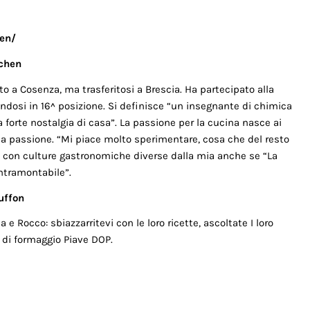
en/
chen
o a Cosenza, ma trasferitosi a Brescia. Ha partecipato alla
andosi in 16^ posizione. Si definisce “un insegnante di chimica
forte nostalgia di casa”. La passione per la cucina nasce ai
na passione. “Mi piace molto sperimentare, cosa che del resto
mi con culture gastronomiche diverse dalla mia anche se “La
intramontabile”.
uffon
a e Rocco: sbiazzarritevi con le loro ricette, ascoltate I loro
e di formaggio Piave DOP.