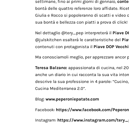
settimane, fino ai primi giorni di gennaio,
conte
bontà delle quattro referenze loro affidate. Ricet
Giulia e Rocco si popoleranno di scatti e video 
sua bontà e bellezza con piatti a prova di click!
Nel dettaglio @tery_pep interpreterà il
Piave D
@julskitchen esalterà le caratteristiche del
Pia
contenuti con protagonista il
Piave DOP Vecchi
Ma conosciamoli meglio, per apprezzare ancor pi
Teresa Balzano:
appassionata di cucina, nel 201
anche un diario in cui racconta la sua vita intorn
descrive la sua professione in 4 parole: “Cucin
Cucina Mediterranea 2.0”.
Blog:
www.peperoniepatate.com
Facebook:
https://www.facebook.com/Peperon
Instagram:
https://www.instagram.com/tery_