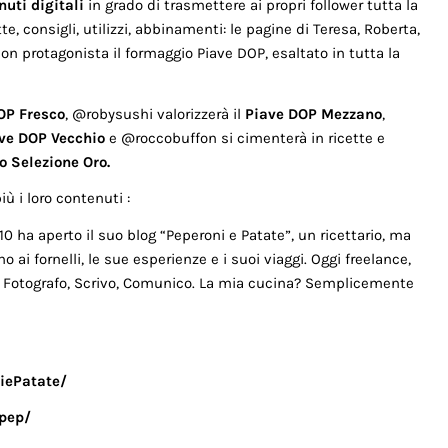
nuti digitali
in grado di trasmettere ai propri follower tutta la
te, consigli, utilizzi, abbinamenti: le pagine di Teresa, Roberta,
con protagonista il formaggio Piave DOP, esaltato in tutta la
OP Fresco
, @robysushi valorizzerà il
Piave DOP Mezzano
,
ve DOP Vecchio
e @roccobuffon si cimenterà in ricette e
o Selezione Oro.
ù i loro contenuti :
0 ha aperto il suo blog “Peperoni e Patate”, un ricettario, ma
o ai fornelli, le sue esperienze e i suoi viaggi. Oggi freelance,
o, Fotografo, Scrivo, Comunico. La mia cucina? Semplicemente
iePatate/
pep/