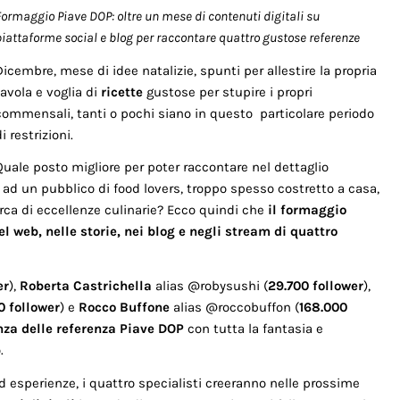
Formaggio Piave DOP: oltre un mese di contenuti digitali su
piattaforme social e blog per raccontare quattro gustose referenze
Dicembre, mese di idee natalizie, spunti per allestire la propria
tavola e voglia di
ricette
gustose per stupire i propri
commensali, tanti o pochi siano in questo particolare periodo
i restrizioni.
Quale posto migliore per poter raccontare nel dettaglio
 ad un pubblico di food lovers, troppo spesso costretto a casa,
rca di eccellenze culinarie? Ecco quindi che
il formaggio
l web, nelle storie, nei blog e negli stream di quattro
er
),
Roberta Castrichella
alias @robysushi (
29.700 follower
),
0 follower
) e
Rocco Buffone
alias @roccobuffon (
168.000
enza delle referenza Piave DOP
con tutta la fantasia e
.
ed esperienze, i quattro specialisti creeranno nelle prossime