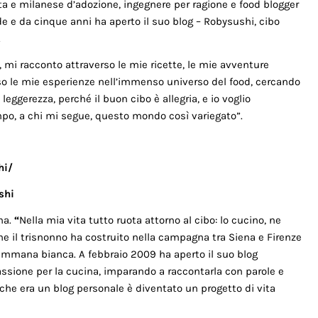
ta e milanese d’adozione, ingegnere per ragione e food blogger
de e da cinque anni ha aperto il suo blog – Robysushi, cibo
.
 mi racconto attraverso le mie ricette, le mie avventure
so le mie esperienze nell’immenso universo del food, cercando
leggerezza, perché il buon cibo è allegria, e io voglio
po, a chi mi segue, questo mondo così variegato”.
hi/
shi
na.
“
Nella mia vita tutto ruota attorno al cibo: lo cucino, ne
 che il trisnonno ha costruito nella campagna tra Siena e Firenze
mana bianca. A febbraio 2009 ha aperto il suo blog
sione per la cucina, imparando a raccontarla con parole e
che era un blog personale è diventato un progetto di vita