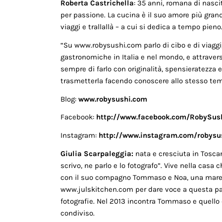
Roberta Castrichella
: 35 anni, romana di nasci
per passione. La cucina è il suo amore più gran
viaggi e trallallà – a cui si dedica a tempo pieno
“Su www.robysushi.com parlo di cibo e di viaggi,
gastronomiche in Italia e nel mondo, e attraver
sempre di farlo con originalità, spensieratezza e 
trasmetterla facendo conoscere allo stesso tem
Blog:
www.robysushi.com
Facebook:
http://www.facebook.com/RobySus
Instagram:
http://www.instagram.com/robysu
Giulia Scarpaleggia:
nata e cresciuta in Tosca
scrivo, ne parlo e lo fotografo”. Vive nella casa
con il suo compagno Tommaso e Noa, una marem
www.julskitchen.com per dare voce a questa pas
fotografie. Nel 2013 incontra Tommaso e quello 
condiviso.