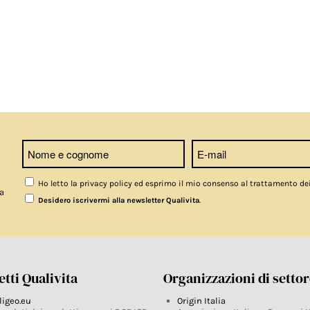
Ho letto la privacy policy ed esprimo il mio consenso al trattamento de
a
.
Desidero iscrivermi alla newsletter Qualivita
tti Qualivita
Organizzazioni di setto
ligeo.eu
Origin Italia