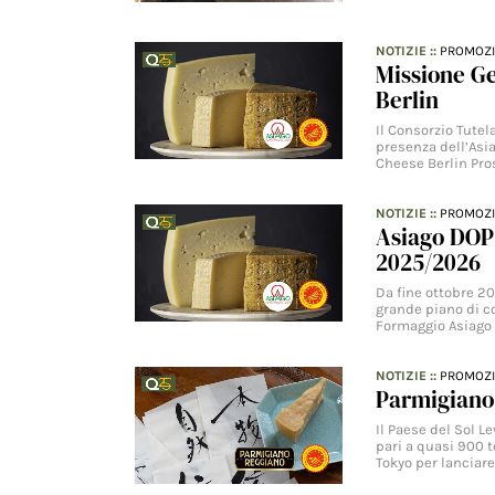
NOTIZIE
::
PROMOZ
Missione G
Berlin
Il Consorzio Tute
presenza dell’Asi
Cheese Berlin Pro
NOTIZIE
::
PROMOZ
Asiago DOP
2025/2026
Da fine ottobre 20
grande piano di c
Formaggio Asiago 
NOTIZIE
::
PROMOZ
Parmigiano
Il Paese del Sol L
pari a quasi 900 
Tokyo per lanciar