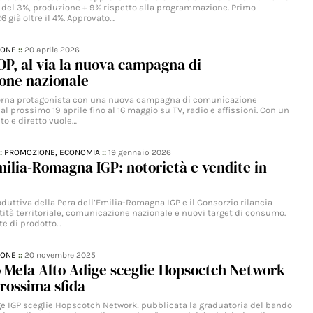
el 3%, produzione + 9% rispetto alla programmazione. Primo
 già oltre il 4%. Approvato…
IONE
::
20 aprile 2026
P, al via la nuova campagna di
one nazionale
torna protagonista con una nuova campagna di comunicazione
dal prossimo 19 aprile fino al 16 maggio su TV, radio e affissioni. Con un
to e diretto vuole…
::
PROMOZIONE,
ECONOMIA
::
19 gennaio 2026
milia-Romagna IGP: notorietà e vendite in
duttiva della Pera dell’Emilia-Romagna IGP e il Consorzio rilancia
ità territoriale, comunicazione nazionale e nuovi target di consumo.
te di prodotto…
IONE
::
20 novembre 2025
o Mela Alto Adige sceglie Hopsoctch Network
prossima sfida
ige IGP sceglie Hopscotch Network: pubblicata la graduatoria del bando