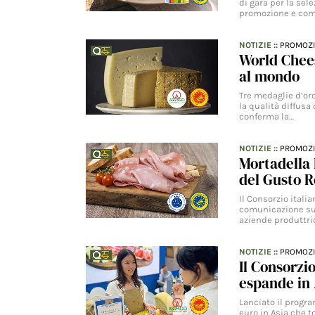
di gara per la sel
promozione e com
NOTIZIE
::
PROMOZ
World Chees
al mondo
Tre medaglie d’or
la qualità diffusa
conferma la…
NOTIZIE
::
PROMOZ
Mortadella 
del Gusto R
Il Consorzio itali
comunicazione su t
aziende produttric
NOTIZIE
::
PROMOZ
Il Consorzi
espande in 
Lanciato il progr
euro in Asia che 