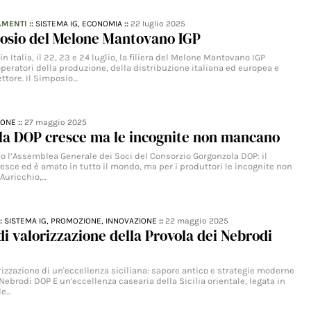
AMENTI
::
SISTEMA IG,
ECONOMIA
::
22 luglio 2025
osio del Melone Mantovano IGP
in Italia, il 22, 23 e 24 luglio, la filiera del Melone Mantovano IGP
 operatori della produzione, della distribuzione italiana ed europea e
ttore. Il Simposio…
IONE
::
27 maggio 2025
ola DOP cresce ma le incognite non mancano
no l’Assemblea Generale dei Soci del Consorzio Gorgonzola DOP: il
esce ed è amato in tutto il mondo, ma per i produttori le incognite non
Auricchio,…
::
SISTEMA IG,
PROMOZIONE,
INNOVAZIONE
::
22 maggio 2025
 di valorizzazione della Provola dei Nebrodi
orizzazione di un'eccellenza siciliana: sapore antico e strategie moderne
 Nebrodi DOP E un'eccellenza casearia della Sicilia orientale, legata in
le…