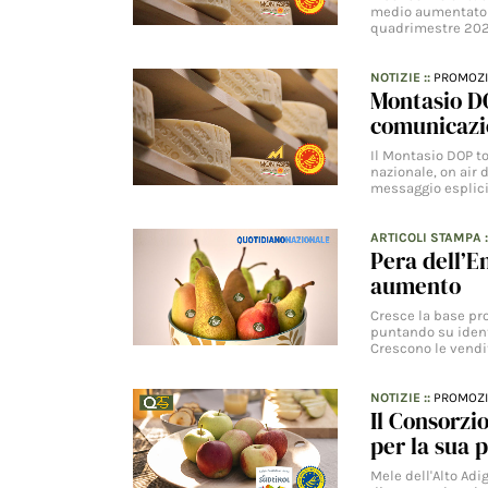
medio aumentato d
quadrimestre 2026
NOTIZIE
::
PROMOZ
Montasio DO
comunicazi
Il Montasio DOP 
nazionale, on air 
messaggio esplici
ARTICOLI STAMPA
Pera dell’E
aumento
Cresce la base pro
puntando su ident
Crescono le vendi
NOTIZIE
::
PROMOZ
Il Consorzi
per la sua 
Mele dell'Alto Ad