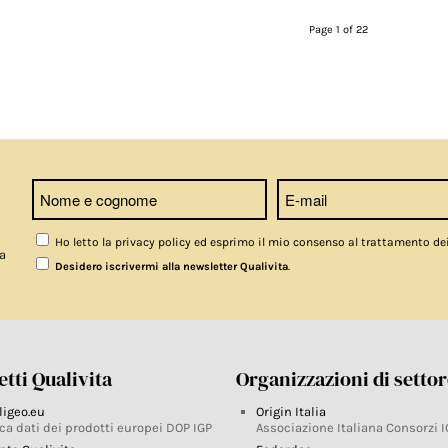
Page 1 of 22
Ho letto la privacy policy ed esprimo il mio consenso al trattamento de
a
.
Desidero iscrivermi alla newsletter Qualivita
tti Qualivita
Organizzazioni di setto
ligeo.eu
Origin Italia
ca dati dei prodotti europei DOP IGP
Associazione Italiana Consorzi I