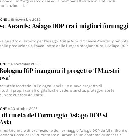
ezione di un “organismo di esecuzione" per attività e iniziative di
unicazione Il…
IONE
::
18 novembre 2025
e Awards: Asiago DOP tra i migliori formaggi
o e quattro di bronzo per l'Asiago DOP ai World Cheese Awards: premiata
 della produzione e l’eccellenza delle lunghe stagionature. L’Asiago DOP
IONE
::
4 novembre 2025
Bologna IGP inaugura il progetto ‘I Maestri
osa’
ano tutela Mortadella Bologna lancia un nuovo progetto di
utti i propri canali digitali, che vede, stavolta, protagoniste le
i, vere custodi dell’arte…
IONE
::
30 ottobre 2025
o di tutela del Formaggio Asiago DOP si
Asia
amma triennale di promozione del formaggio Asiago DOP da 1,5 milioni di
toccherà Corea del Sud, Vietnam e Taiwan. In un contesto di generale