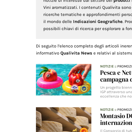
notizie di interesse dal settore dei
prodotti
Vini aromatizzati. I contenuti Qualivita son
ricerche tematiche e approfondimenti persona
il mondo delle
Indicazioni Geografiche
. Pr
possibili chiavi di ricerca per esplorare a f
Di seguito l’elenco completo degli articoli inere
informativo
Qualivita News
e relativi al sistem
NOTIZIE
::
PROMOZ
Pesca e Net
campagna d
Un progetto bienna
IGP attraverso una
eccellenza che n
NOTIZIE
::
PROMOZ
Montasio DO
internazion
Il Consorzio di tu