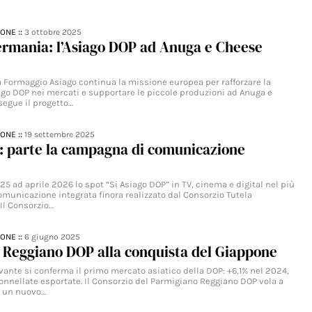
IONE
::
3 ottobre 2025
ermania: l’Asiago DOP ad Anuga e Cheese
la Formaggio Asiago continua la missione europea per rafforzare la
ago DOP nei mercati e supportare le piccole produzioni ad Anuga e
segue il progetto…
IONE
::
19 settembre 2025
: parte la campagna di comunicazione
25 ad aprile 2026 lo spot “Si Asiago DOP” in TV, cinema e digital nel più
omunicazione integrata finora realizzato dal Consorzio Tutela
Il Consorzio…
IONE
::
6 giugno 2025
 Reggiano DOP alla conquista del Giappone
evante si conferma il primo mercato asiatico della DOP: +6,1% nel 2024,
tonnellate esportate. Il Consorzio del Parmigiano Reggiano DOP vola a
e un nuovo…