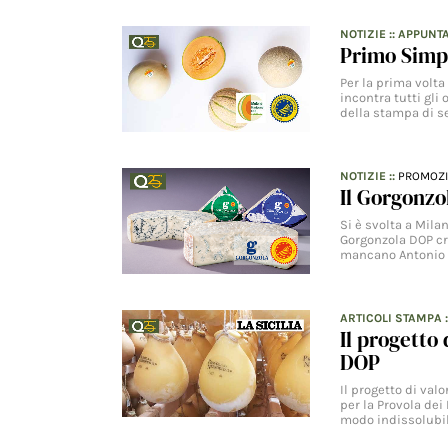
NOTIZIE
::
APPUNT
Primo Simp
Per la prima volta 
incontra tutti gli
della stampa di se
NOTIZIE
::
PROMOZ
Il Gorgonz
Si è svolta a Mila
Gorgonzola DOP cr
mancano Antonio 
ARTICOLI STAMPA
Il progetto
DOP
Il progetto di val
per la Provola dei
modo indissolubi