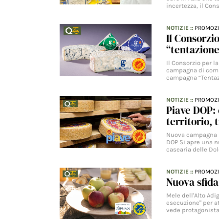
incertezza, il Con
NOTIZIE
::
PROMOZ
Il Consorzi
“tentazione
Il Consorzio per 
campagna di comun
campagna “Tentazi
NOTIZIE
::
PROMOZ
Piave DOP: 
territorio, 
Nuova campagna me
DOP Si apre una n
casearia delle Do
NOTIZIE
::
PROMOZ
Nuova sfida
Mele dell'Alto Adi
esecuzione" per a
vede protagonista