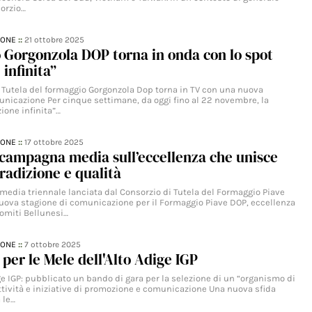
sorzio…
IONE
::
21 ottobre 2025
o Gorgonzola DOP torna in onda con lo spot
 infinita”
la Tutela del formaggio Gorgonzola Dop torna in TV con una nuova
icazione Per cinque settimane, da oggi fino al 22 novembre, la
one infinita”…
IONE
::
17 ottobre 2025
campagna media sull’eccellenza che unisce
tradizione e qualità
dia triennale lanciata dal Consorzio di Tutela del Formaggio Piave
uova stagione di comunicazione per il Formaggio Piave DOP, eccellenza
lomiti Bellunesi…
IONE
::
7 ottobre 2025
 per le Mele dell'Alto Adige IGP
ge IGP: pubblicato un bando di gara per la selezione di un “organismo di
ttività e iniziative di promozione e comunicazione Una nuova sfida
 le…