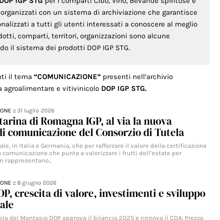
 DOP IGP STG
per i comparti Cibo, Vino, Bevande spiritose e
o organizzati con un sistema di archiviazione che garantisce
lizzati a tutti gli utenti interessati a conoscere al meglio
odotti, comparti, territori, organizzazioni sono alcune
ondo il sistema dei prodotti DOP IGP STG.
nti il tema
“COMUNICAZIONE”
presenti nell’archivio
a agroalimentare e vitivinicolo
DOP IGP STG.
IONE
::
31 luglio 2026
tarina di Romagna IGP, al via la nuova
i comunicazione del Consorzio di Tutela
le, in Italia e Germania, che per rafforzare il valore della certificazione
 comunicazione che punta a valorizzare i frutti dell’estate per
on rappresentano…
IONE
::
8 giugno 2026
P, crescita di valore, investimenti e sviluppo
ale
tela del Montasio DOP approva il bilancio 2025 e rinnova il CDA: Prezzo