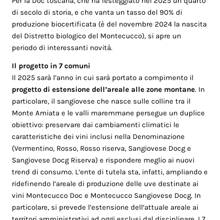
Per la Doc toscana, che ha festeggiato nel 2025 un quarto
di secolo di storia, e che vanta un tasso del 90% di
produzione biocertificata (è del novembre 2024 la nascita
del Distretto biologico del Montecucco), si apre un
periodo di interessanti novità.
Il progetto in 7 comuni
Il 2025 sarà l’anno in cui sarà portato a compimento il
progetto di estensione dell’areale alle zone montane
. In
particolare, il sangiovese che nasce sulle colline tra il
Monte Amiata e le valli maremmane persegue un duplice
obiettivo: preservare dai cambiamenti climatici le
caratteristiche dei vini inclusi nella Denominazione
(Vermentino, Rosso, Rosso riserva, Sangiovese Docg e
Sangiovese Docg Riserva) e rispondere meglio ai nuovi
trend di consumo. L’ente di tutela sta, infatti, ampliando e
ridefinendo l’areale di produzione delle uve destinate ai
vini Montecucco Doc e Montecucco Sangiovese Docg. In
particolare, si prevede l’estensione dell’attuale areale ai
territori amministrativi ad oggi esclusi dal disciplinare. I 7