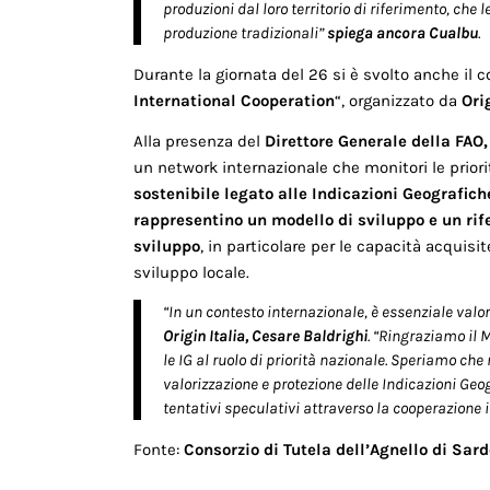
produzioni dal loro territorio di riferimento, che
produzione tradizionali”
spiega ancora Cualbu
.
Durante la giornata del 26 si è svolto anche il 
International Cooperation
“, organizzato da
Ori
Alla presenza del
Direttore Generale della FAO
un network internazionale che monitori le prior
sostenibile legato alle Indicazioni Geografich
rappresentino un modello di sviluppo e un rife
sviluppo
, in particolare per le capacità acquisi
sviluppo locale.
“In un contesto internazionale, è essenziale valor
Origin Italia, Cesare Baldrighi
. “Ringraziamo il 
le IG al ruolo di priorità nazionale. Speriamo che 
valorizzazione e protezione delle Indicazioni Geo
tentativi speculativi attraverso la cooperazione 
Fonte:
Consorzio di Tutela dell’Agnello di Sar