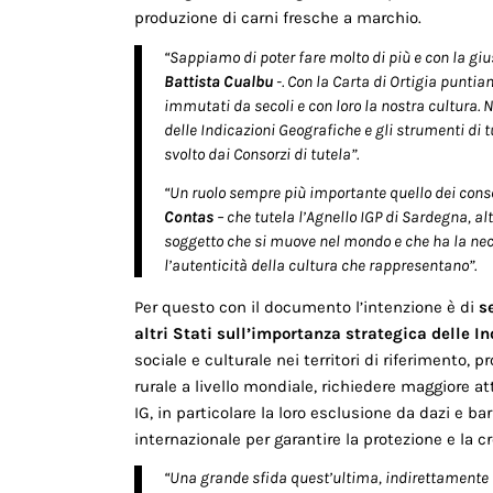
produzione di carni fresche a marchio.
“Sappiamo di poter fare molto di più e con la g
Battista Cualbu
-. Con la Carta di Ortigia puntia
immutati da secoli e con loro la nostra cultura. 
delle Indicazioni Geografiche e gli strumenti di t
svolto dai Consorzi di tutela”.
“Un ruolo sempre più importante quello dei conso
Contas
– che tutela l’Agnello IGP di Sardegna, a
soggetto che si muove nel mondo e che ha la neces
l’autenticità della cultura che rappresentano”.
Per questo con il documento l’intenzione è di
s
altri Stati sull’importanza strategica delle I
sociale e culturale nei territori di riferimento,
rurale a livello mondiale, richiedere maggiore a
IG, in particolare la loro esclusione da dazi e bar
internazionale per garantire la protezione e la cre
“Una grande sfida quest’ultima, indirettamente co