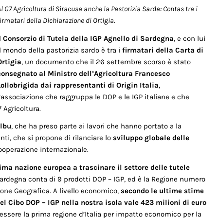
l G7 Agricoltura di Siracusa anche la Pastorizia Sarda: Contas tra i
irmatari della Dichiarazione di Ortigia.
l
Consorzio di Tutela della IGP Agnello di Sardegna
, e con lui
il mondo della pastorizia sardo è tra i
firmatari della Carta di
Ortigia
, un documento che il 26 settembre scorso è stato
consegnato al Ministro dell’Agricoltura Francesco
Lollobrigida dai rappresentanti di Origin Italia
,
l’associazione che raggruppa le DOP e le IGP italiane e che
7 Agricoltura.
albu
, che ha preso parte ai lavori che hanno portato a la
enti, che si propone di rilanciare lo
sviluppo globale delle
ooperazione internazionale.
prima nazione europea a trascinare il settore delle tutele
Sardegna conta di 9 prodotti DOP – IGP, ed è la Regione numero
zione Geografica. A livello economico,
secondo le ultime stime
del Cibo DOP – IGP nella nostra isola vale 423 milioni di euro
a essere la prima regione d’Italia per impatto economico per la