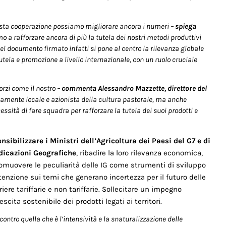
iusta cooperazione possiamo migliorare ancora i numeri –
spiega
mo a rafforzare ancora di più la tutela dei nostri metodi produttivi
Nel documento firmato infatti si pone al centro la rilevanza globale
utela e promozione a livello internazionale, con un ruolo cruciale
rzi come il nostro –
commenta Alessandro Mazzette, direttore del
ltamente locale e azionista della cultura pastorale, ma anche
sità di fare squadra per rafforzare la tutela dei suoi prodotti e
ensibilizzare i Ministri dell’Agricoltura dei Paesi del G7 e di
ndicazioni Geografiche
, ribadire la loro rilevanza economica,
 promuovere le peculiarità delle IG come strumenti di sviluppo
ttenzione sui temi che generano incertezza per il futuro delle
riere tariffarie e non tariffarie. Sollecitare un impegno
scita sostenibile dei prodotti legati ai territori.
ntro quella che è l’intensività e la snaturalizzazione delle