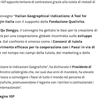
 le IGP appunto tentano di contrastare grazie alla tutela di metodi di
convegno “
Italian Geographical Indications: A Tool for
gin Italia
con il supporto della
Fondazione Qualivita
.
, Qu Dongyu
, il convegno ha gettato le basi per la creazione di
ità per una cooperazione globale incentrata sullo
sviluppo
e
. Dal confronto è emerso come i
Consorzi di tutela
rimento efficace per la cooperazione con i Paesi in via di
te nel tempo nei campi della tutela, del marketing e dello
izzare le Indicazioni Geografiche”, ha dichiarato il
Presidente di
Ministro Lollobrigida che, nei suoi due anni di mandato, ha elevato
riesca a coinvolgere i Paesi di tutto il mondo nel percorso di
grafiche, promuovendone il legame con i territori e contrastando i
internazionale”.
degna IGP