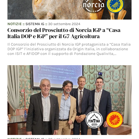
NOTIZIE
::
SISTEMA IG
::
30 settembre 2024
Consorzio del Prosciutto di Norcia IGP a “Casa
Italia DOP e IGP” per il G7 Agricoltura
Il Consorzio del Prosciutto di Norcia IGP protagonista a “Casa Italia
DOP IGP” l’iniziativa organizzata da Origin Italia, in collaborazione
con ISIT e AFIDOP con il supporto di Fondazione Qualivita,…