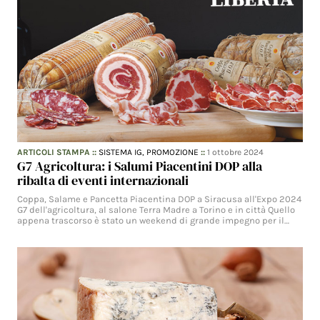
ARTICOLI STAMPA
::
SISTEMA IG,
PROMOZIONE
::
1 ottobre 2024
G7 Agricoltura: i Salumi Piacentini DOP alla
ribalta di eventi internazionali
Coppa, Salame e Pancetta Piacentina DOP a Siracusa all'Expo 2024
G7 dell'agricoltura, al salone Terra Madre a Torino e in città Quello
appena trascorso è stato un weekend di grande impegno per il…