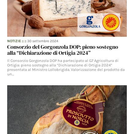
NOTIZIE
:: ::
30 settembre 2024
Consorzio del Gorgonzola DOP: pieno sostegno
alla “Dichiarazione di Ortigia 2024”
Il Consorzio Gorgonzola DOP ha partecipato al G7 Agricoltura di
Ortigia: pieno sostegno alla “Dichiarazione di Ortigia 2024”
presentata al Ministro Lollobrigida. Valorizzazione del prodotto da
un…