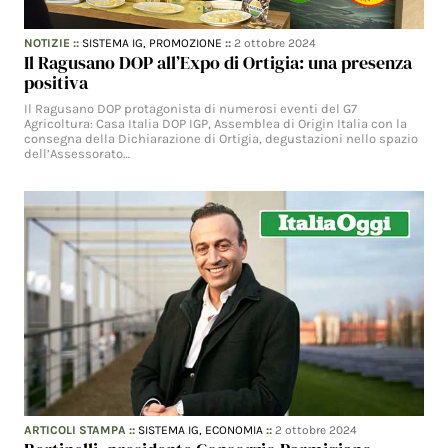
NOTIZIE
::
SISTEMA IG,
PROMOZIONE
::
2 ottobre 2024
Il Ragusano DOP all’Expo di Ortigia: una presenza
positiva
Il Ragusano DOP protagonista di numerosi eventi del G7
Agricoltura: Casa Italia DOP IGP, Assemblea di Origin Italia con la
consegna della Dichiarazione di Ortigia, degustazioni nello spazio
dell’Assessorato…
ARTICOLI STAMPA
::
SISTEMA IG,
ECONOMIA
::
2 ottobre 2024