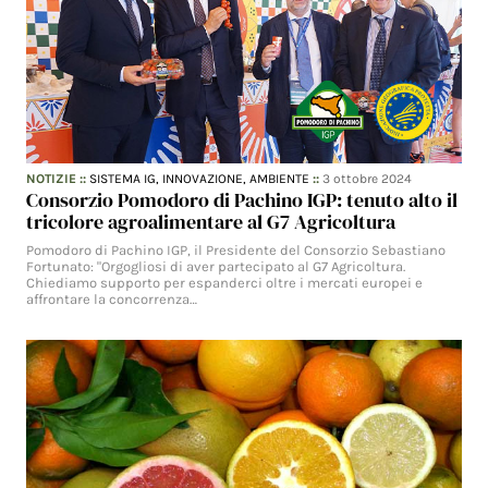
NOTIZIE
::
SISTEMA IG,
INNOVAZIONE,
AMBIENTE
::
3 ottobre 2024
Consorzio Pomodoro di Pachino IGP: tenuto alto il
tricolore agroalimentare al G7 Agricoltura
Pomodoro di Pachino IGP, il Presidente del Consorzio Sebastiano
Fortunato: "Orgogliosi di aver partecipato al G7 Agricoltura.
Chiediamo supporto per espanderci oltre i mercati europei e
affrontare la concorrenza…