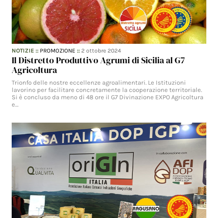
NOTIZIE
::
PROMOZIONE
::
2 ottobre 2024
Il Distretto Produttivo Agrumi di Sicilia al G7
Agricoltura
Trionfo delle nostre eccellenze agroalimentari. Le Istituzioni
lavorino per facilitare concretamente la cooperazione territoriale.
Si è concluso da meno di 48 ore il G7 Divinazione EXPO Agricoltura
e…