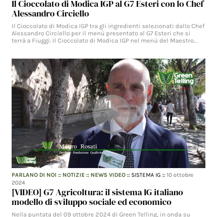
Il Cioccolato di Modica IGP al G7 Esteri con lo Chef
Alessandro Circiello
Il Cioccolato di Modica IGP tra gli ingredienti selezionati dallo Chef
Alessandro Circiello per il menù presentato al G7 Esteri che si
terrà a Fiuggi. Il Cioccolato di Modica IGP nel menù del Maestro…
PARLANO DI NOI
::
NOTIZIE
::
NEWS VIDEO
::
SISTEMA IG
::
10 ottobre
2024
[VIDEO] G7 Agricoltura: il sistema IG italiano
modello di sviluppo sociale ed economico
Nella puntata del 09 ottobre 2024 di Green Telling, in onda su