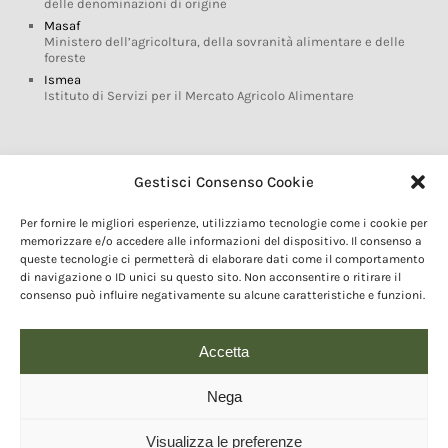
delle denominazioni di origine
Masaf
Ministero dell’agricoltura, della sovranità alimentare e delle
foreste
Ismea
Istituto di Servizi per il Mercato Agricolo Alimentare
Glossario DOP IGP
Gestisci Consenso Cookie
Indicazioni Geografiche
Per fornire le migliori esperienze, utilizziamo tecnologie come i cookie per
Marchi DOP IGP
memorizzare e/o accedere alle informazioni del dispositivo. Il consenso a
Normativa prodotti DOP IGP
queste tecnologie ci permetterà di elaborare dati come il comportamento
Consorzi di Tutela
di navigazione o ID unici su questo sito. Non acconsentire o ritirare il
consenso può influire negativamente su alcune caratteristiche e funzioni.
Farm To Fork e prodotti DOP IGP
Dop economy
Riforma Sistema IG
Accetta
Turismo DOP
Nega
Visualizza le preferenze