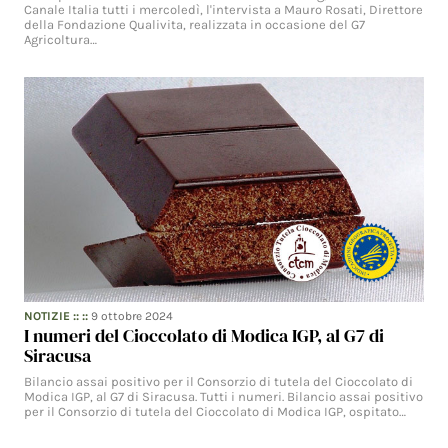
Canale Italia tutti i mercoledì, l'intervista a Mauro Rosati, Direttore
della Fondazione Qualivita, realizzata in occasione del G7
Agricoltura…
NOTIZIE
:: ::
9 ottobre 2024
I numeri del Cioccolato di Modica IGP, al G7 di
Siracusa
Bilancio assai positivo per il Consorzio di tutela del Cioccolato di
Modica IGP, al G7 di Siracusa. Tutti i numeri. Bilancio assai positivo
per il Consorzio di tutela del Cioccolato di Modica IGP, ospitato…