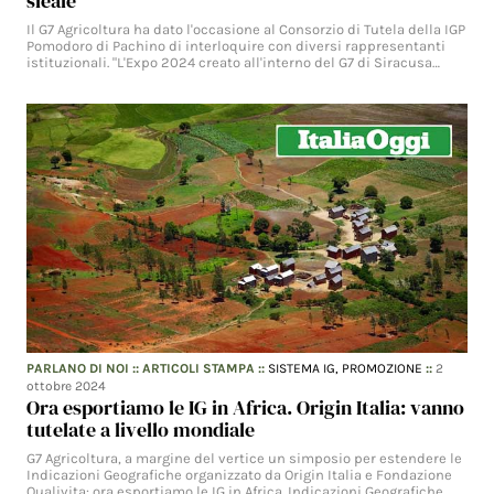
sleale
Il G7 Agricoltura ha dato l'occasione al Consorzio di Tutela della IGP
Pomodoro di Pachino di interloquire con diversi rappresentanti
istituzionali. "L'Expo 2024 creato all'interno del G7 di Siracusa…
PARLANO DI NOI
::
ARTICOLI STAMPA
::
SISTEMA IG,
PROMOZIONE
::
2
ottobre 2024
Ora esportiamo le IG in Africa. Origin Italia: vanno
tutelate a livello mondiale
G7 Agricoltura, a margine del vertice un simposio per estendere le
Indicazioni Geografiche organizzato da Origin Italia e Fondazione
Qualivita: ora esportiamo le IG in Africa. Indicazioni Geografiche…