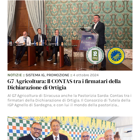
NOTIZIE
::
SISTEMA IG,
PROMOZIONE
::
4 ottobre 2024
G7 Agricoltura: Il CONTAS tra i firmatari della
Dichiarazione di Ortigia
Al G7 Agricoltura di Siracusa anche la Pastorizia Sarda: Contas tra i
firmatari della Dichiarazione di Ortigia. Il Consorzio di Tutela della
IGP Agnello di Sardegna, e con lui il mondo della pastorizia…