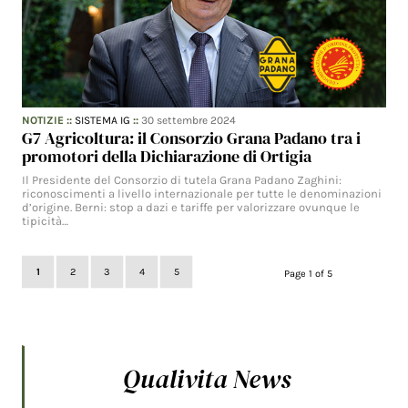
NOTIZIE
::
SISTEMA IG
::
30 settembre 2024
G7 Agricoltura: il Consorzio Grana Padano tra i
promotori della Dichiarazione di Ortigia
Il Presidente del Consorzio di tutela Grana Padano Zaghini:
riconoscimenti a livello internazionale per tutte le denominazioni
d’origine. Berni: stop a dazi e tariffe per valorizzare ovunque le
tipicità…
1
2
3
4
5
Page 1 of 5
Qualivita News