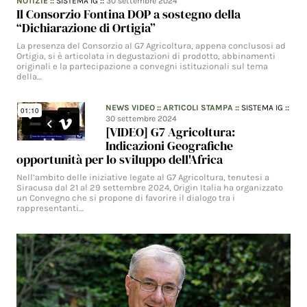
NOTIZIE
::
SISTEMA IG
::
30 settembre 2024
Il Consorzio Fontina DOP a sostegno della
“Dichiarazione di Ortigia”
La presenza del Consorzio al G7 Agricoltura, appena conclusosi ad
Ortigia, si è articolata in degustazioni di prodotto, abbinamenti
originali e la partecipazione a convegni istituzionali sul tema
della…
NEWS VIDEO
::
ARTICOLI STAMPA
::
SISTEMA IG
::
30 settembre 2024
[VIDEO] G7 Agricoltura:
Indicazioni Geografiche
opportunità per lo sviluppo dell'Africa
Nell’ambito delle iniziative legate al G7 Agricoltura, tenutesi a
Siracusa dal 21 al 29 settembre 2024, Origin Italia ha organizzato
un Convegno che si propone di favorire il dialogo tra i
rappresentanti…