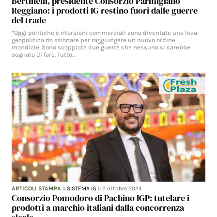
Bertinelli, presidente Consorzio Parmigiano
Reggiano: i prodotti IG restino fuori dalle guerre
del trade
“Oggi politiche e ritorsioni commerciali sono diventate una leva
geopolitica da azionare per raggiungere un nuovo ordine
mondiale. Sono scoppiate due guerre che nessuno si sarebbe
sognato di fare. Tutto…
ARTICOLI STAMPA
::
SISTEMA IG
::
2 ottobre 2024
Consorzio Pomodoro di Pachino IGP: tutelare i
prodotti a marchio italiani dalla concorrenza