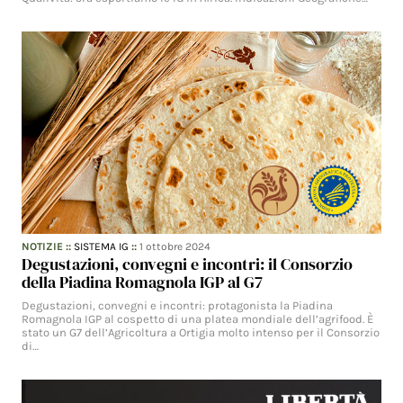
NOTIZIE
::
SISTEMA IG
::
1 ottobre 2024
Degustazioni, convegni e incontri: il Consorzio
della Piadina Romagnola IGP al G7
Degustazioni, convegni e incontri: protagonista la Piadina
Romagnola IGP al cospetto di una platea mondiale dell’agrifood. È
stato un G7 dell’Agricoltura a Ortigia molto intenso per il Consorzio
di…