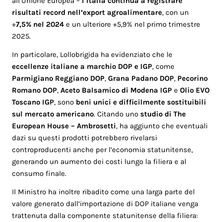
all’Unione Europea –
l’Italia continua a registrare
risultati record nell’export agroalimentare
, con un
+
7,5% nel 2024
e un ulteriore +5,9% nel primo trimestre
2025.
In particolare, Lollobrigida ha evidenziato che le
eccellenze italiane a marchio DOP e IGP
, come
Parmigiano Reggiano DOP
,
Grana Padano DOP
,
Pecorino
Romano DOP
,
Aceto Balsamico di Modena IGP
e
Olio EVO
Toscano IGP
, sono
beni unici e difficilmente sostituibili
sul mercato americano
. Citando uno
studio di
The
European House – Ambrosetti
, ha aggiunto che eventuali
dazi su questi prodotti potrebbero rivelarsi
controproducenti anche per l’economia statunitense,
generando un aumento dei costi lungo la filiera e al
consumo finale.
Il Ministro ha inoltre ribadito come una larga parte del
valore generato dall’importazione di DOP italiane venga
trattenuta dalla componente statunitense della filiera: