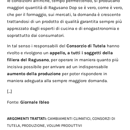
le condizioni affinché, tempo permettendo, si producano
maggiori quantità di Ragusano Dop se è vero, come è vero,
che per il formaggio, sui mercati, la domanda è crescente
trattandosi di un prodotto di qualità garantita sempre più
apprezzato dagli esperti di cucina e di enogastronomia e
soprattutto dai consumatori.
In tal senso i responsabili del
Consorzio di Tutela
hanno
rivolto e rivolgono un
appello, a tutti i soggetti della
filiera del Ragusano
, per operare in maniera quanto più
incisiva possibile per arrivare ad un indispensabile
aumento della produzione
per poter rispondere in
maniera adeguata alla sempre maggiore domanda.
[…]
Fonte:
Giornale Ibleo
ARGOMENTI TRATTATI:
CAMBIAMENTI CLIMATICI
,
CONSORZI DI
TUTELA
,
PRODUZIONE
,
VOLUMI PRODUTTIVI