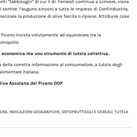
iti “fabbisogni” di cui il dr. Ferraioli continua a scrivere, viene
 sentire: l’augurio sincero a tutte le imprese di Confindustria,
nziale la produzione di olive farcite o ripiene. Attribuire cose
i Piceno insista volutamente ad equivocare tra la
monopolio.
va economica ma uno strumento di tutela collettiva.
 della corretta informazione al consumatore, a tutela degli
limentare italiana.
Oliva Ascolana del Piceno DOP
TURA
,
INDICAZIONI GEOGRAFICHE
,
ORTOFRUTTICOLI E CEREALI
,
TUTELA