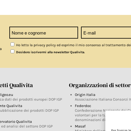
Ho letto la privacy policy ed esprimo il mio consenso al trattamento de
a
.
Desidero iscrivermi alla newsletter Qualivita
tti Qualivita
Organizzazioni di setto
ligeo.eu
Origin Italia
ca dati dei prodotti europei DOP IGP
Associazione Italiana Consorzi I
nte Qualivita
Federdoc
pubblicazione dei prodotti DOP IGP
Confederazione Nazionale dei C
volontari per la tutela delle
denominazioni di origine
ervatorio Qualivita
 ed analisi del settore DOP IGP
Masaf
Per fornire 
Ministero dell’agricoltura, della