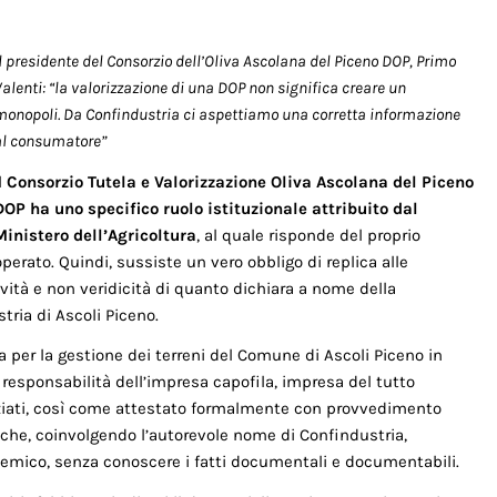
Il presidente del Consorzio dell’Oliva Ascolana del Piceno DOP, Primo
alenti: “la valorizzazione di una DOP non significa creare un
monopoli. Da Confindustria ci aspettiamo una corretta informazione
al consumatore”
l
Consorzio Tutela e Valorizzazione Oliva Ascolana del Piceno
DOP ha uno specifico ruolo istituzionale attribuito dal
Ministero dell’Agricoltura
, al quale risponde del proprio
operato. Quindi, sussiste un vero obbligo di replica alle
ravità e non veridicità di quanto dichiara a nome della
ria di Ascoli Piceno.
 per la gestione dei terreni del Comune di Ascoli Piceno in
sponsabilità dell’impresa capofila, impresa del tutto
rziati, così come attestato formalmente con provvedimento
che, coinvolgendo l’autorevole nome di Confindustria,
lemico, senza conoscere i fatti documentali e documentabili.