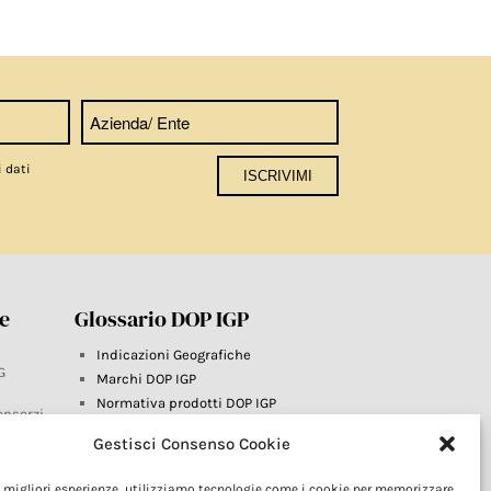
i dati
re
Glossario DOP IGP
Indicazioni Geografiche
G
Marchi DOP IGP
Normativa prodotti DOP IGP
onsorzi
Consorzi di Tutela
Gestisci Consenso Cookie
Farm To Fork e prodotti DOP IGP
Dop economy
le migliori esperienze, utilizziamo tecnologie come i cookie per memorizzare