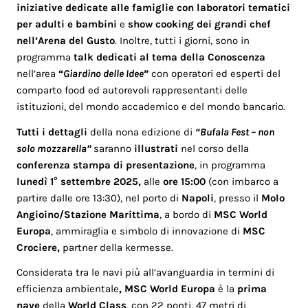
iniziative dedicate alle famiglie con laboratori tematici
per adulti e bambini
e
show cooking dei grandi chef
nell’Arena del Gusto
. Inoltre, tutti i giorni, sono in
programma
talk dedicati al tema della Conoscenza
nell’area
“
Giardino delle Idee
”
con operatori ed esperti del
comparto food ed autorevoli rappresentanti delle
istituzioni, del mondo accademico e del mondo bancario.
Tutti i dettagli
della nona edizione di
“Bufala Fest – non
solo mozzarella”
saranno
illustrati
nel corso della
conferenza stampa di presentazione
, in programma
lunedì 1° settembre 2025,
alle
ore 15:00
(con imbarco a
partire dalle ore 13:30), nel porto di
Napoli
, presso il
Molo
Angioino/Stazione Marittima
, a bordo di
MSC World
Europa
, ammiraglia e simbolo di innovazione di
MSC
Crociere,
partner della kermesse.
Considerata tra le navi più all’avanguardia in termini di
efficienza ambientale
, MSC World Europa
è la
prima
nave
della
World Class
, con 22 ponti, 47 metri di