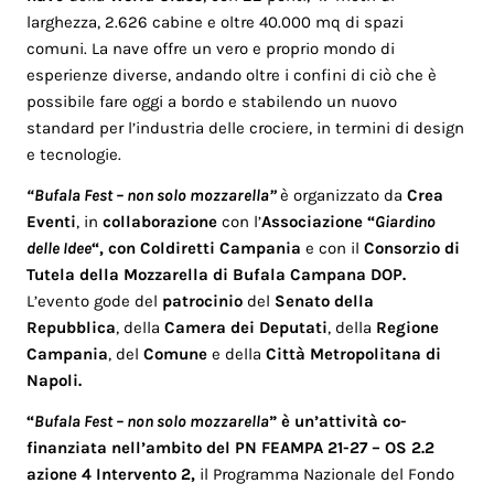
larghezza, 2.626 cabine e oltre 40.000 mq di spazi
comuni. La nave offre un vero e proprio mondo di
esperienze diverse, andando oltre i confini di ciò che è
possibile fare oggi a bordo e stabilendo un nuovo
standard per l’industria delle crociere, in termini di design
e tecnologie.
“Bufala Fest – non solo mozzarella”
è organizzato da
Crea
Eventi
, in
collaborazione
con l’
Associazione “
Giardino
delle Idee
“, con Coldiretti Campania
e con il
Consorzio di
Tutela della Mozzarella di Bufala Campana DOP.
L’evento gode del
patrocinio
del
Senato della
Repubblica
, della
Camera dei Deputati
, della
Regione
Campania
, del
Comune
e della
Città Metropolitana di
Napoli.
“
Bufala Fest – non solo mozzarella
” è un’attività co-
finanziata nell’ambito del PN FEAMPA 21-27 – OS 2.2
azione 4 Intervento 2,
il Programma Nazionale del Fondo