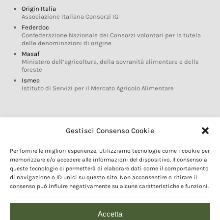
Origin Italia
Associazione Italiana Consorzi IG
Federdoc
Confederazione Nazionale dei Consorzi volontari per la tutela
delle denominazioni di origine
Masaf
Ministero dell’agricoltura, della sovranità alimentare e delle
foreste
Ismea
Istituto di Servizi per il Mercato Agricolo Alimentare
Glossario DOP IGP
Gestisci Consenso Cookie
Indicazioni Geografiche
Per fornire le migliori esperienze, utilizziamo tecnologie come i cookie per
Marchi DOP IGP
memorizzare e/o accedere alle informazioni del dispositivo. Il consenso a
Normativa prodotti DOP IGP
queste tecnologie ci permetterà di elaborare dati come il comportamento
Consorzi di Tutela
di navigazione o ID unici su questo sito. Non acconsentire o ritirare il
consenso può influire negativamente su alcune caratteristiche e funzioni.
Farm To Fork e prodotti DOP IGP
Dop economy
Riforma Sistema IG
Accetta
Turismo DOP