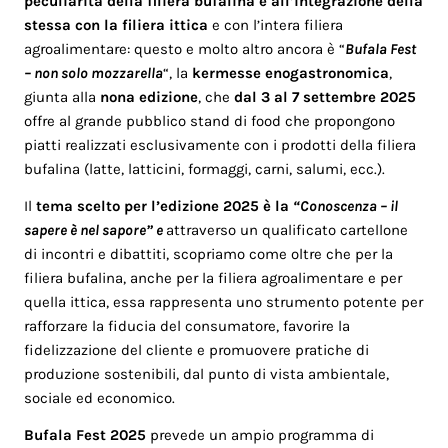
peculiarità della filiera bufalina e all’integrazione della
stessa con la filiera ittica
e con l’intera filiera
agroalimentare: questo e molto altro ancora è “
Bufala Fest
– non solo mozzarella
“, la
kermesse enogastronomica
,
giunta alla
nona edizione
, che
dal 3 al 7 settembre 2025
offre al grande pubblico stand di food che propongono
piatti realizzati esclusivamente con i prodotti della filiera
bufalina (latte, latticini, formaggi, carni, salumi, ecc.).
Il
tema scelto per l’edizione 2025 è la
“Conoscenza – il
sapere è nel sapore” e
attraverso un qualificato cartellone
di incontri e dibattiti, scopriamo come oltre che per la
filiera bufalina, anche per la filiera agroalimentare e per
quella ittica, essa rappresenta uno strumento potente per
rafforzare la fiducia del consumatore, favorire la
fidelizzazione del cliente e promuovere pratiche di
produzione sostenibili, dal punto di vista ambientale,
sociale ed economico.
Bufala Fest 2025
prevede un ampio programma di