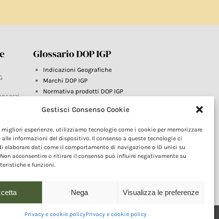
re
Glossario DOP IGP
Indicazioni Geografiche
G
Marchi DOP IGP
Normativa prodotti DOP IGP
onsorzi
Consorzi di Tutela
Gestisci Consenso Cookie
Farm To Fork e prodotti DOP IGP
Dop economy
le migliori esperienze, utilizziamo tecnologie come i cookie per memorizzare
Riforma Sistema IG
este
 alle informazioni del dispositivo. Il consenso a queste tecnologie ci
Turismo DOP
i elaborare dati come il comportamento di navigazione o ID unici su
 Non acconsentire o ritirare il consenso può influire negativamente su
teristiche e funzioni.
cetta
Nega
Visualizza le preferenze
Privacy e cookie policy
Privacy e cookie policy