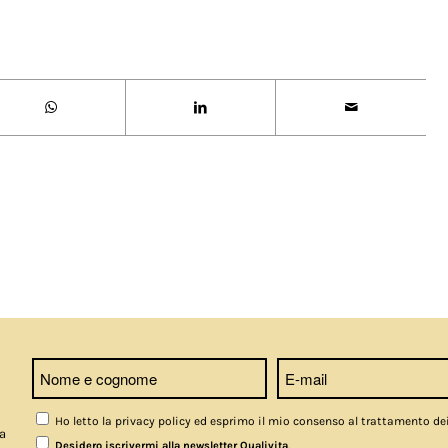
Ho letto la privacy policy ed esprimo il mio consenso al trattamento de
a
.
Desidero iscrivermi alla newsletter Qualivita