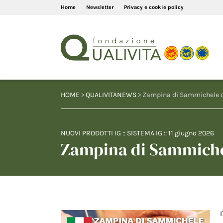
Home
Newsletter
Privacy e cookie policy
HOME
>
QUALIVITANEWS
> Zampina di Sammichele di 
NUOVI PRODOTTI IG
::
SISTEMA IG
::
11 giugno 2026
Zampina di Sammichele