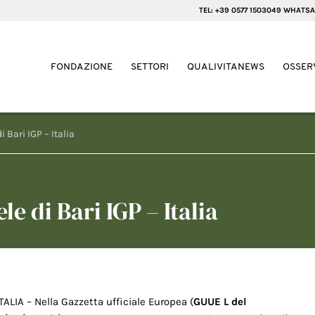
TEL: +39 0577 1503049 WHATSA
FONDAZIONE
SETTORI
QUALIVITANEWS
OSSER
Bari IGP – Italia
 di Bari IGP – Italia
ITALIA – Nella Gazzetta ufficiale Europea (
GUUE L del