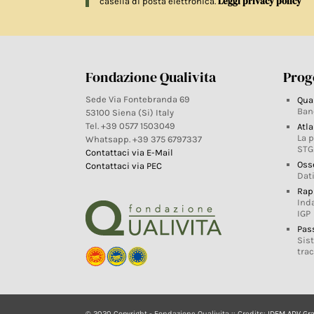
Leggi privacy policy
casella di posta elettronica.
Fondazione Qualivita
Proge
Sede Via Fontebranda 69
Qua
Ban
53100 Siena (Si) Italy
Tel. +39 0577 1503049
Atla
La 
Whatsapp. +39 375 6797337
STG
Contattaci via E-Mail
Oss
Contattaci via PEC
Dati
Rap
Ind
IGP
Pas
Sis
trac
© 2020 Copyright - Fondazione Qualivita :: Credits:
IDEM ADV Gr