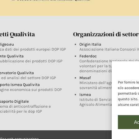
tti Qualivita
Organizzazioni di setto
ligeo.eu
Origin Italia
ca dati dei prodotti europei DOP IGP
Associazione Italiana Consorzi I
nte Qualivita
Federdoc
pubblicazione dei prodotti DOP IGP
Confederazione Nazionale dei C
volontari per la tutela delle
denominazioni di origine
ervatorio Qualivita
 ed analisi del settore DOP IGP
Masaf
Per fornire 
Ministero dell’agricoltura, della
porto Ismea Qualivita
sovranità alimentare e delle for
e/o accedere
agine economica sui prodotti DOP
permetterà d
Ismea
questo sito.
Istituto di Servizi per il Mercato
saporto Digitale
Agricolo Alimentare
alcune carat
tema di anticontraffazione e
ciabilità per le dop IGP
Ac
afica web comunicazione