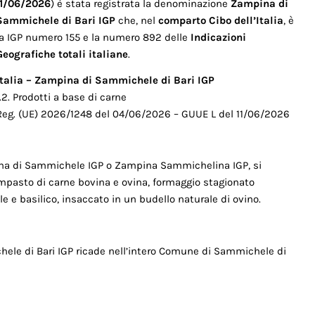
11/06/2026
) è stata registrata la denominazione
Zampina di
Sammichele di Bari IGP
che, nel
comparto Cibo dell’Italia
, è
la IGP numero 155 e la numero 892 delle
Indicazioni
Geografiche totali italiane
.
Italia – Zampina di Sammichele di Bari IGP
1.2. Prodotti a base di carne
Reg. (UE) 2026/1248 del 04/06/2026 – GUUE L del 11/06/2026
ina di Sammichele IGP o Zampina Sammichelina IGP, si
impasto di carne bovina e ovina, formaggio stagionato
le e basilico, insaccato in un budello naturale di ovino.
ele di Bari IGP ricade nell’intero Comune di Sammichele di