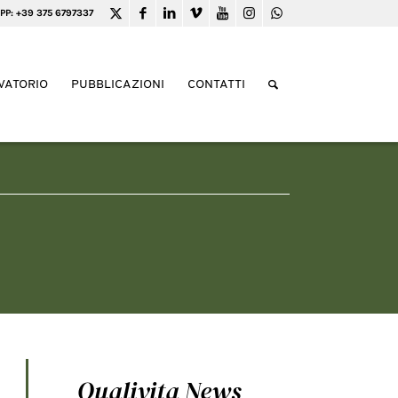
PP: +39 375 6797337
VATORIO
PUBBLICAZIONI
CONTATTI
Qualivita News