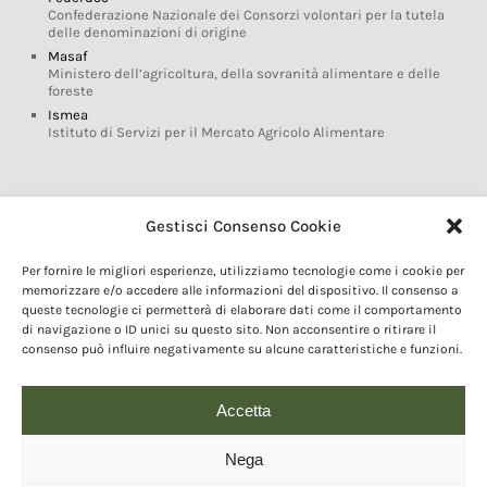
Confederazione Nazionale dei Consorzi volontari per la tutela
delle denominazioni di origine
Masaf
Ministero dell’agricoltura, della sovranità alimentare e delle
foreste
Ismea
Istituto di Servizi per il Mercato Agricolo Alimentare
Glossario DOP IGP
Gestisci Consenso Cookie
Indicazioni Geografiche
Per fornire le migliori esperienze, utilizziamo tecnologie come i cookie per
Marchi DOP IGP
memorizzare e/o accedere alle informazioni del dispositivo. Il consenso a
Normativa prodotti DOP IGP
queste tecnologie ci permetterà di elaborare dati come il comportamento
Consorzi di Tutela
di navigazione o ID unici su questo sito. Non acconsentire o ritirare il
consenso può influire negativamente su alcune caratteristiche e funzioni.
Farm To Fork e prodotti DOP IGP
Dop economy
Riforma Sistema IG
Accetta
Turismo DOP
Nega