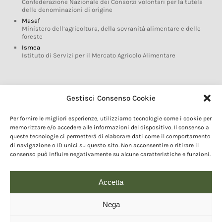
Confederazione Nazionale dei Consorzi volontari per la tutela
delle denominazioni di origine
Masaf
Ministero dell’agricoltura, della sovranità alimentare e delle
foreste
Ismea
Istituto di Servizi per il Mercato Agricolo Alimentare
Glossario DOP IGP
Gestisci Consenso Cookie
Indicazioni Geografiche
Per fornire le migliori esperienze, utilizziamo tecnologie come i cookie per
Marchi DOP IGP
memorizzare e/o accedere alle informazioni del dispositivo. Il consenso a
Normativa prodotti DOP IGP
queste tecnologie ci permetterà di elaborare dati come il comportamento
Consorzi di Tutela
di navigazione o ID unici su questo sito. Non acconsentire o ritirare il
consenso può influire negativamente su alcune caratteristiche e funzioni.
Farm To Fork e prodotti DOP IGP
Dop economy
Riforma Sistema IG
Accetta
Turismo DOP
Nega