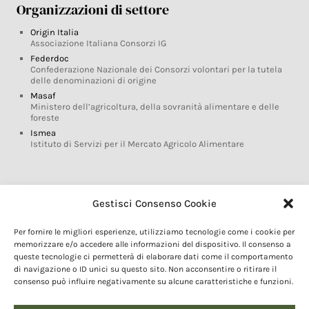
Organizzazioni di settore
Origin Italia
Associazione Italiana Consorzi IG
Federdoc
Confederazione Nazionale dei Consorzi volontari per la tutela
delle denominazioni di origine
Masaf
Ministero dell’agricoltura, della sovranità alimentare e delle
foreste
Ismea
Istituto di Servizi per il Mercato Agricolo Alimentare
Glossario DOP IGP
Gestisci Consenso Cookie
Indicazioni Geografiche
Per fornire le migliori esperienze, utilizziamo tecnologie come i cookie per
Marchi DOP IGP
memorizzare e/o accedere alle informazioni del dispositivo. Il consenso a
Normativa prodotti DOP IGP
queste tecnologie ci permetterà di elaborare dati come il comportamento
Consorzi di Tutela
di navigazione o ID unici su questo sito. Non acconsentire o ritirare il
consenso può influire negativamente su alcune caratteristiche e funzioni.
Farm To Fork e prodotti DOP IGP
Dop economy