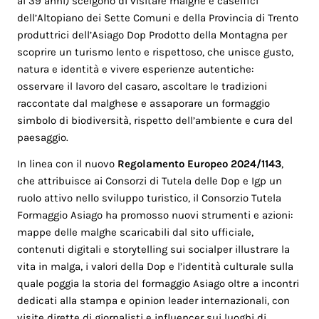
ai 39 anni) scelgono di visitare malghe e caseifici
dell’Altopiano dei Sette Comuni e della Provincia di Trento
produttrici dell’Asiago Dop Prodotto della Montagna per
scoprire un turismo lento e rispettoso, che unisce gusto,
natura e identità e vivere esperienze autentiche:
osservare il lavoro del casaro, ascoltare le tradizioni
raccontate dal malghese e assaporare un formaggio
simbolo di biodiversità, rispetto dell’ambiente e cura del
paesaggio.
In linea con il nuovo
Regolamento Europeo 2024/1143
,
che attribuisce ai Consorzi di Tutela delle Dop e Igp un
ruolo attivo nello sviluppo turistico, il Consorzio Tutela
Formaggio Asiago ha promosso nuovi strumenti e azioni:
mappe delle malghe scaricabili dal sito ufficiale,
contenuti digitali e storytelling sui socialper illustrare la
vita in malga, i valori della Dop e l’identità culturale sulla
quale poggia la storia del formaggio Asiago oltre a incontri
dedicati alla stampa e opinion leader internazionali, con
visite dirette di giornalisti e influencer sui luoghi di