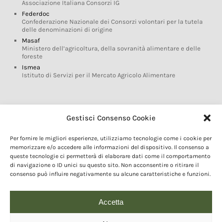
Associazione Italiana Consorzi IG
Federdoc
Confederazione Nazionale dei Consorzi volontari per la tutela
delle denominazioni di origine
Masaf
Ministero dell’agricoltura, della sovranità alimentare e delle
foreste
Ismea
Istituto di Servizi per il Mercato Agricolo Alimentare
Glossario DOP IGP
Gestisci Consenso Cookie
Indicazioni Geografiche
Per fornire le migliori esperienze, utilizziamo tecnologie come i cookie per
Marchi DOP IGP
memorizzare e/o accedere alle informazioni del dispositivo. Il consenso a
Normativa prodotti DOP IGP
queste tecnologie ci permetterà di elaborare dati come il comportamento
Consorzi di Tutela
di navigazione o ID unici su questo sito. Non acconsentire o ritirare il
consenso può influire negativamente su alcune caratteristiche e funzioni.
Farm To Fork e prodotti DOP IGP
Dop economy
Riforma Sistema IG
Accetta
Turismo DOP