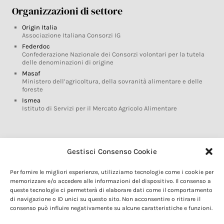
Organizzazioni di settore
Origin Italia
Associazione Italiana Consorzi IG
Federdoc
Confederazione Nazionale dei Consorzi volontari per la tutela
delle denominazioni di origine
Masaf
Ministero dell’agricoltura, della sovranità alimentare e delle
foreste
Ismea
Istituto di Servizi per il Mercato Agricolo Alimentare
Glossario DOP IGP
Gestisci Consenso Cookie
Indicazioni Geografiche
Per fornire le migliori esperienze, utilizziamo tecnologie come i cookie per
Marchi DOP IGP
memorizzare e/o accedere alle informazioni del dispositivo. Il consenso a
Normativa prodotti DOP IGP
queste tecnologie ci permetterà di elaborare dati come il comportamento
Consorzi di Tutela
di navigazione o ID unici su questo sito. Non acconsentire o ritirare il
consenso può influire negativamente su alcune caratteristiche e funzioni.
Farm To Fork e prodotti DOP IGP
Dop economy