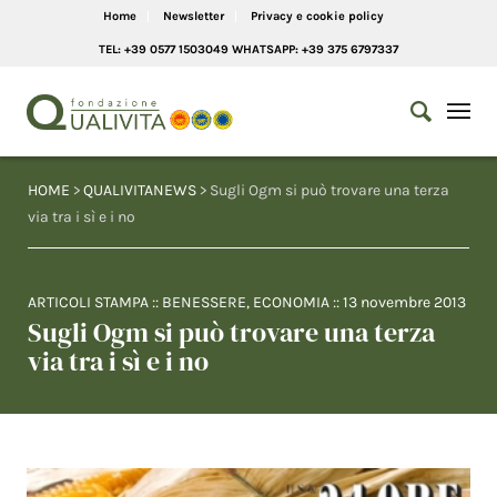
Home
Newsletter
Privacy e cookie policy
TEL: +39 0577 1503049 WHATSAPP: +39 375 6797337
HOME
>
QUALIVITANEWS
> Sugli Ogm si può trovare una terza
via tra i sì e i no
ARTICOLI STAMPA
::
BENESSERE
,
ECONOMIA
::
13 novembre 2013
Sugli Ogm si può trovare una terza
via tra i sì e i no