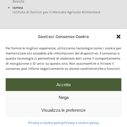
foreste
Ismea
Istituto di Servizi per il Mercato Agricolo Alimentare
Glossario DOP IGP
Gestisci Consenso Cookie
Indicazioni Geografiche
Per fornire le migliori esperienze, utilizziamo tecnologie come i cookie per
Marchi DOP IGP
memorizzare e/o accedere alle informazioni del dispositivo. Il consenso a
Normativa prodotti DOP IGP
queste tecnologie ci permetterà di elaborare dati come il comportamento
Consorzi di Tutela
di navigazione o ID unici su questo sito. Non acconsentire o ritirare il
consenso può influire negativamente su alcune caratteristiche e funzioni.
Farm To Fork e prodotti DOP IGP
Dop economy
Riforma Sistema IG
Accetta
Turismo DOP
Nega
Visualizza le preferenze
© 2020 Copyright - Fondazione Qualivita :: Credits:
IDEM ADV Grafica web
comunicazione
Privacy e cookie policy
Privacy e cookie policy