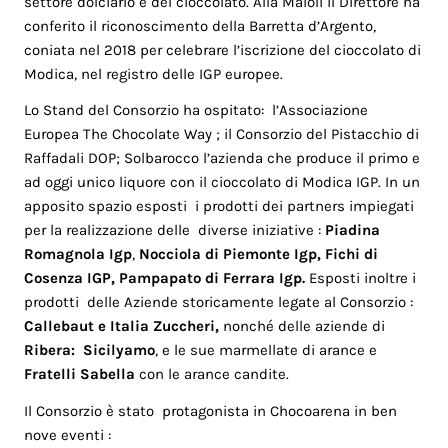
settore dolciario e del cioccolato. Alla Maioli il Direttore ha
conferito il riconoscimento della Barretta d’Argento,
coniata nel 2018 per celebrare l’iscrizione del cioccolato di
Modica, nel registro delle IGP europee.
Lo Stand del Consorzio ha ospitato: l’Associazione
Europea The Chocolate Way ; il Consorzio del Pistacchio di
Raffadali DOP; Solbarocco l’azienda che produce il primo e
ad oggi unico liquore con il cioccolato di Modica IGP. In un
apposito spazio esposti i prodotti dei partners impiegati
per la realizzazione delle diverse iniziative :
Piadina
Romagnola Igp
,
Nocciola di Piemonte Igp,
Fichi di
Cosenza
IGP,
Pampapato di Ferrara Igp.
Esposti inoltre i
prodotti delle Aziende storicamente legate al Consorzio :
Callebaut e Italia Zuccheri,
nonché delle aziende di
Ribera:
Sicilyamo
, e le sue marmellate di arance e
Fratelli Sabella
con le arance candite.
Il Consorzio è stato protagonista in Chocoarena in ben
nove eventi :