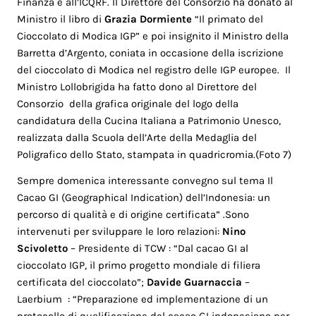
Finanza e all’ICQRF. Il Direttore del Consorzio ha donato al
Ministro il libro di
Grazia Dormiente
“Il primato del
Cioccolato di Modica IGP” e poi insignito il Ministro della
Barretta d’Argento, coniata in occasione della iscrizione
del cioccolato di Modica nel registro delle IGP europee. Il
Ministro Lollobrigida ha fatto dono al Direttore del
Consorzio della grafica originale del logo della
candidatura della Cucina Italiana a Patrimonio Unesco,
realizzata dalla Scuola dell’Arte della Medaglia del
Poligrafico dello Stato, stampata in quadricromia.(Foto 7)
Sempre domenica interessante convegno sul tema Il
Cacao GI (Geographical Indication) dell’Indonesia: un
percorso di qualità e di origine certificata” .Sono
intervenuti per sviluppare le loro relazioni:
Nino
Scivoletto
– Presidente di TCW : “Dal cacao GI al
cioccolato IGP, il primo progetto mondiale di filiera
certificata del cioccolato”;
Davide Guarnaccia
–
Laerbium : “Preparazione ed implementazione di un
protocollo di qualificazione del cacao GI indonesiano per