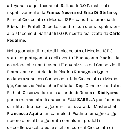
artigianale al pistacchio di Raffadali D.O.P. realizzati
rispettivamente da
Franco Nocera ed Enzo Di Stefano;
Pane al Cioccolato di Modica IGP e canditi di arancia di
Ribera dei Fratelli Sabella, condito con crema spalmabile
al pistacchio di Raffadali D.O.P. ricetta realizzata da
Carlo
Pedalino
.
Nella giornata di martedì il cioccolato di Modica IGP è
stato co-protagonista dell’evento “Buongiorno Piadina, la
colazione che non ti aspetti” organizzato dal Consorzio di
Promozione e tutela della Piadina Romagnola Igp in
collaborazione con Consorzio tutela Cioccolato di Modica
Igp, Consorzio Pistacchio Raffadali Dop, Consorzio di tutela
Fichi di Cosenza dop. e le aziende di Ribera :
Sicilyamo
per la marmellata di arance e
F.LLI SABELLA
per l’arancia
candita . Una ricetta gourmet realizzata dal Masterchef
Francesco Aquila
, un cannolo di Piadina romagnola Igp
ripieno di ricotta e guarnito con alcuni prodotti
d’eccellenza calabresi e siciliani come il Cioccolato di