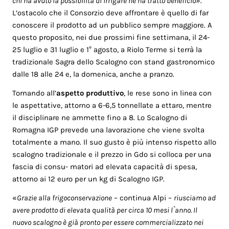
chi ha avuto la possibilità di irrigare ne ha tratto beneficio
».
L’ostacolo che il Consorzio deve affrontare è quello di far
conoscere il prodotto ad un pubblico sempre maggiore. A
questo proposito, nei due prossimi fine settimana, il 24-
25 luglio e 31 luglio e 1° agosto, a Riolo Terme si terrà la
tradizionale Sagra dello Scalogno con stand gastronomico
dalle 18 alle 24 e, la domenica, anche a pranzo.
Tornando all’
aspetto produttivo
, le rese sono in linea con
le aspettative, attorno a 6-6,5 tonnellate a ettaro, mentre
il disciplinare ne ammette fino a 8. Lo Scalogno di
Romagna IGP prevede una lavorazione che viene svolta
totalmente a mano. Il suo gusto è più intenso rispetto allo
scalogno tradizionale e il prezzo in Gdo si colloca per una
fascia di consu- matori ad elevata capacità di spesa,
attorno ai 12 euro per un kg di Scalogno IGP.
«
Grazie alla frigoconservazione
– continua Alpi –
riusciamo ad
avere prodotto di elevata qualità per circa 10 mesi l`anno. Il
nuovo scalogno è già pronto per essere commercializzato nei