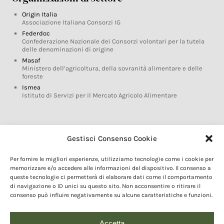
Origin Italia
Associazione Italiana Consorzi IG
Federdoc
Confederazione Nazionale dei Consorzi volontari per la tutela
delle denominazioni di origine
Masaf
Ministero dell’agricoltura, della sovranità alimentare e delle
foreste
Ismea
Istituto di Servizi per il Mercato Agricolo Alimentare
Glossario DOP IGP
Gestisci Consenso Cookie
Indicazioni Geografiche
Per fornire le migliori esperienze, utilizziamo tecnologie come i cookie per
Marchi DOP IGP
memorizzare e/o accedere alle informazioni del dispositivo. Il consenso a
Normativa prodotti DOP IGP
queste tecnologie ci permetterà di elaborare dati come il comportamento
Consorzi di Tutela
di navigazione o ID unici su questo sito. Non acconsentire o ritirare il
consenso può influire negativamente su alcune caratteristiche e funzioni.
Farm To Fork e prodotti DOP IGP
Dop economy
Riforma Sistema IG
Accetta