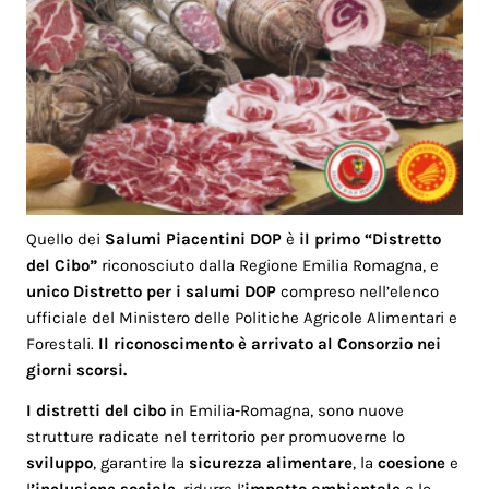
Quello dei
Salumi Piacentini DOP
è
il primo “Distretto
del Cibo”
riconosciuto dalla Regione Emilia Romagna, e
unico Distretto per i salumi DOP
compreso nell’elenco
ufficiale del Ministero delle Politiche Agricole Alimentari e
Forestali.
Il riconoscimento è arrivato al
Consorzio
nei
giorni scorsi.
I distretti del cibo
in Emilia-Romagna, sono nuove
strutture radicate nel territorio per promuoverne lo
sviluppo
, garantire la
sicurezza alimentare
, la
coesione
e
l
’
inclusione sociale
, ridurre l’
impatto ambientale
e lo