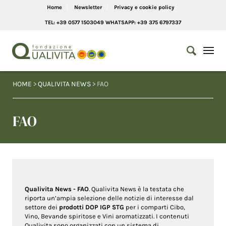
Home
Newsletter
Privacy e cookie policy
TEL: +39 0577 1503049 WHATSAPP: +39 375 6797337
HOME
>
QUALIVITA NEWS
> FAO
FAO
Qualivita News - FAO
. Qualivita News è la testata che
riporta un’ampia selezione delle notizie di interesse dal
settore dei
prodotti DOP IGP STG
per i comparti Cibo,
Vino, Bevande spiritose e Vini aromatizzati. I contenuti
Qualivita sono organizzati con un sistema di