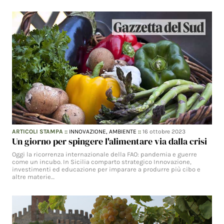
ARTICOLI STAMPA
::
INNOVAZIONE,
AMBIENTE
::
16 ottobre 2023
Un giorno per spingere l'alimentare via dalla crisi
Oggi la ricorrenza internazionale della FAO: pandemia e guerre
come un incubo. In Sicilia comparto strategico Innovazione,
investimenti ed educazione per imparare a produrre più cibo e
altre materie…