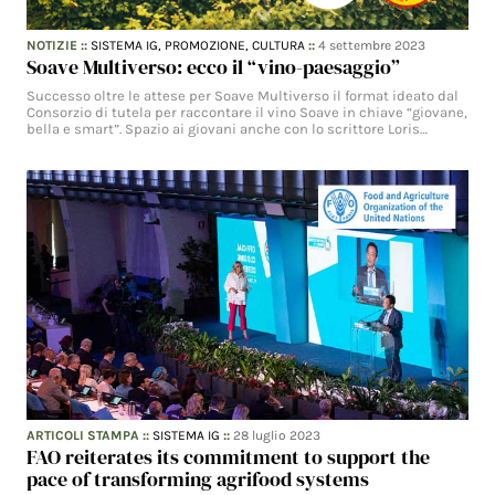
NOTIZIE
::
SISTEMA IG,
PROMOZIONE,
CULTURA
::
4 settembre 2023
Soave Multiverso: ecco il “vino-paesaggio”
Successo oltre le attese per Soave Multiverso il format ideato dal
Consorzio di tutela per raccontare il vino Soave in chiave “giovane,
bella e smart”. Spazio ai giovani anche con lo scrittore Loris…
ARTICOLI STAMPA
::
SISTEMA IG
::
28 luglio 2023
FAO reiterates its commitment to support the
pace of transforming agrifood systems