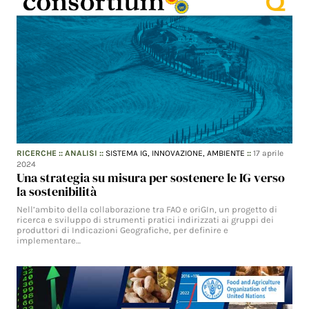
RICERCHE
::
ANALISI
::
SISTEMA IG,
INNOVAZIONE,
AMBIENTE
::
17 aprile
2024
Una strategia su misura per sostenere le IG verso
la sostenibilità
Nell’ambito della collaborazione tra FAO e oriGIn, un progetto di
ricerca e sviluppo di strumenti pratici indirizzati ai gruppi dei
produttori di Indicazioni Geografiche, per definire e
implementare…