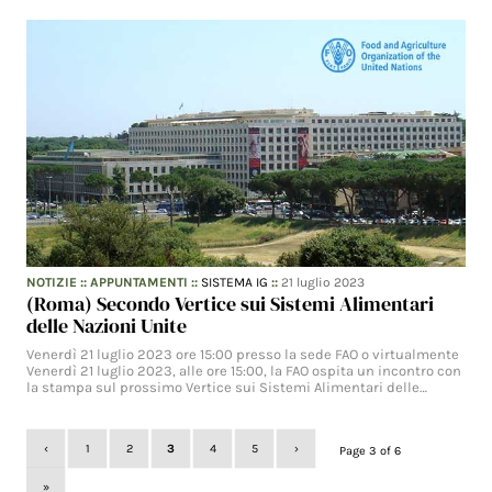
NOTIZIE
::
APPUNTAMENTI
::
SISTEMA IG
::
21 luglio 2023
(Roma) Secondo Vertice sui Sistemi Alimentari
delle Nazioni Unite
Venerdì 21 luglio 2023 ore 15:00 presso la sede FAO o virtualmente
Venerdì 21 luglio 2023, alle ore 15:00, la FAO ospita un incontro con
la stampa sul prossimo Vertice sui Sistemi Alimentari delle…
‹
1
2
3
4
5
›
Page 3 of 6
»