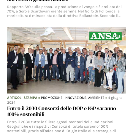
Rapporto FAO sulla pesca. La produzione di vongole è crollata del
70%, a Goro e Scardovari niente semine. Nel Golfo di Follonica la
maricoltura è minacciata dalla direttiva Bolkestein. Secondo il…
ARTICOLI STAMPA
::
PROMOZIONE,
INNOVAZIONE,
AMBIENTE
::
4 giugno
2024
Entro il 2030 Consorzi delle DOP e IGP saranno
100% sostenibili
Entro il 2030 tutte le filiere agroalimentari delle Indicazioni
Geografiche e i rispettivi Consorzi di tutela saranno 100%
sostenibili, grazie all'adesione di Origin Italia alla strategia di