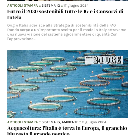
ARTICOLI STAMPA
::
SISTEMA IG
::
17 giugno 2024
Entro il 2030 sostenibili tutte le IG e i Consorzi di
tutela
Origin Italia aderisce alla Strategia di sostenibilità della FAO.
Dando corpo a un'importante svolta per il made in Italy attraverso
una nuova visione del sistema agroalimentare di qualità Con
l'approvazione…
ARTICOLI STAMPA
::
SISTEMA IG,
AMBIENTE
::
11 giugno 2024
Acquacoltura: l'Italia è terza in Europa, il granchio
blu resta il grande nemico