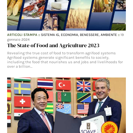
ARTICOLI STAMPA
::
SISTEMA IG,
ECONOMIA,
BENESSERE,
AMBIENTE
::
19
gennaio 2024
The State of Food and Agriculture 2023
Revealing the true cost of food to transform agrifood systems
Agrifood systems generate significant benefits to society,
including the food that nourishes us and jobs and livelihoods for
over a billion…