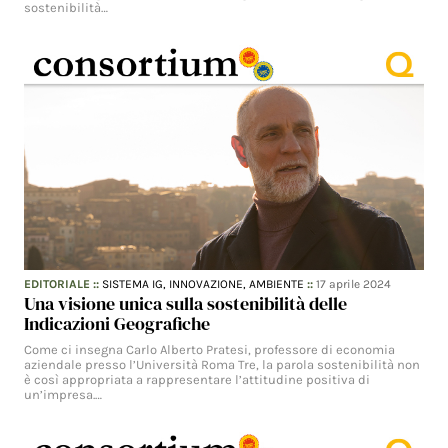
sostenibilità…
EDITORIALE
::
SISTEMA IG,
INNOVAZIONE,
AMBIENTE
::
17 aprile 2024
Una visione unica sulla sostenibilità delle
Indicazioni Geografiche
Come ci insegna Carlo Alberto Pratesi, professore di economia
aziendale presso l’Università Roma Tre, la parola sostenibilità non
è così appropriata a rappresentare l’attitudine positiva di
un’impresa.…