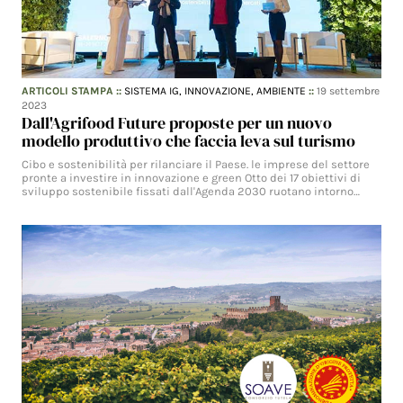
ARTICOLI STAMPA
::
SISTEMA IG,
INNOVAZIONE,
AMBIENTE
::
19 settembre
2023
Dall'Agrifood Future proposte per un nuovo
modello produttivo che faccia leva sul turismo
Cibo e sostenibilità per rilanciare il Paese. le imprese del settore
pronte a investire in innovazione e green Otto dei 17 obiettivi di
sviluppo sostenibile fissati dall'Agenda 2030 ruotano intorno…