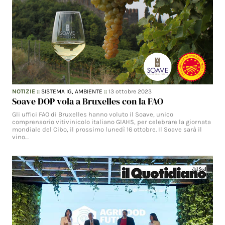
NOTIZIE
::
SISTEMA IG,
AMBIENTE
::
13 ottobre 2023
Soave DOP vola a Bruxelles con la FAO
Gli uffici FAO di Bruxelles hanno voluto il Soave, unico
comprensorio vitivinicolo italiano GIAHS, per celebrare la giornata
mondiale del Cibo, il prossimo lunedì 16 ottobre. Il Soave sarà il
vino…