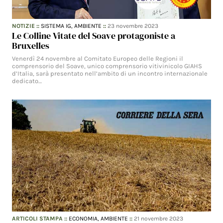
NOTIZIE
::
SISTEMA IG,
AMBIENTE
::
23 novembre 2023
Le Colline Vitate del Soave protagoniste a
Bruxelles
Venerdì 24 novembre al Comitato Europeo delle Regioni il
comprensorio del Soave, unico comprensorio vitivinicolo GIAHS
d’Italia, sarà presentato nell’ambito di un incontro internazionale
dedicato…
ARTICOLI STAMPA
::
ECONOMIA,
AMBIENTE
::
21 novembre 2023