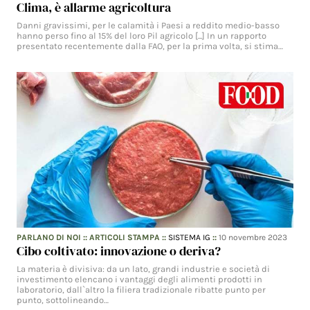
Clima, è allarme agricoltura
Danni gravissimi, per le calamità i Paesi a reddito medio-basso
hanno perso fino al 15% del loro Pil agricolo [...] In un rapporto
presentato recentemente dalla FAO, per la prima volta, si stima…
PARLANO DI NOI
::
ARTICOLI STAMPA
::
SISTEMA IG
::
10 novembre 2023
Cibo coltivato: innovazione o deriva?
La materia è divisiva: da un lato, grandi industrie e società di
investimento elencano i vantaggi degli alimenti prodotti in
laboratorio, dall`altro la filiera tradizionale ribatte punto per
punto, sottolineando…