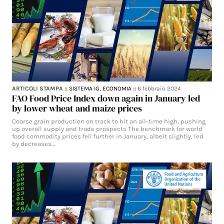
ARTICOLI STAMPA
::
SISTEMA IG,
ECONOMIA
::
6 febbraio 2024
FAO Food Price Index down again in January led
by lower wheat and maize prices
Coarse grain production on track to hit an all-time high, pushing
up overall supply and trade prospects The benchmark for world
food commodity prices fell further in January, albeit slightly, led
by decreases…