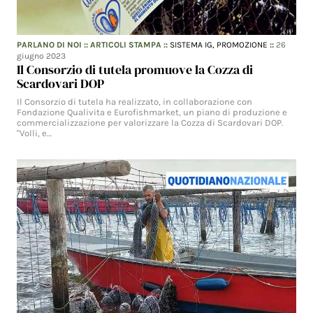
PARLANO DI NOI
::
ARTICOLI STAMPA
::
SISTEMA IG,
PROMOZIONE
::
26
giugno 2023
Il Consorzio di tutela promuove la Cozza di
Scardovari DOP
Il Consorzio di tutela ha realizzato, in collaborazione con
Fondazione Qualivita e Eurofishmarket, un piano di produzione e
commercializzazione per valorizzare la Cozza di Scardovari DOP.
"Volli, e…