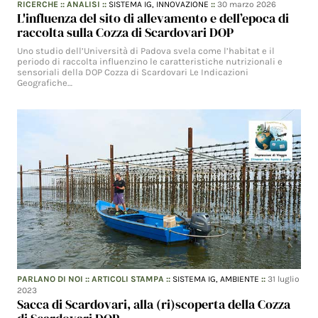
RICERCHE
::
ANALISI
::
SISTEMA IG,
INNOVAZIONE
::
30 marzo 2026
L'influenza del sito di allevamento e dell’epoca di
raccolta sulla Cozza di Scardovari DOP
Uno studio dell’Università di Padova svela come l’habitat e il
periodo di raccolta influenzino le caratteristiche nutrizionali e
sensoriali della DOP Cozza di Scardovari Le Indicazioni
Geografiche…
PARLANO DI NOI
::
ARTICOLI STAMPA
::
SISTEMA IG,
AMBIENTE
::
31 luglio
2023
Sacca di Scardovari, alla (ri)scoperta della Cozza