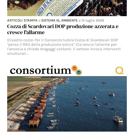
ARTICOLI STAMPA
::
SISTEMA IG,
AMBIENTE
::
15 luglio 2026
Cozza di Scardovari DOP produzione azzerata e
cresce l'allarme
Disastro cozze. Per il Consorzio tutela Cozza di Scardovari DOP
"perso il 99% della produzione estiva". Cia lancia l'allarme per
l'anossia e chiede dragaggi costanti. Il settore invoca interventi
strutturali…