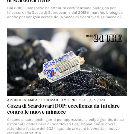
di Scardovari DOP
Dal 2013 il Consorzio ha ottenuto certificazione biologica per
la cozza della Sacca di Scardovari e dal 2015 il marchio biologico
anche per vongola verace della Sacca di Scardovari. La Sacca di…
ARTICOLI STAMPA
::
SISTEMA IG,
AMBIENTE
::
24 luglio 2023
Cozza di Scardovari DOP: eccellenza da tutelare
contro le nuove minacce
Ci sono ancora pochi giorni per apprezzare la polpa grande, dolce
e morbida della Cozza di Scardovari DOP. Dopodiché si dovrà
attendere l'estate del 2024, quando arriverà invendita il nuovo
raccolto. Oltretutto…