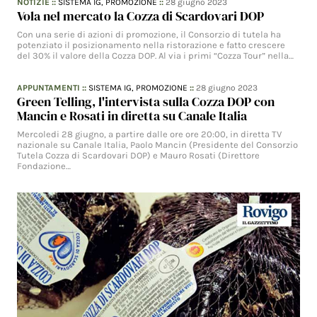
NOTIZIE
::
SISTEMA IG,
PROMOZIONE
::
28 giugno 2023
Vola nel mercato la Cozza di Scardovari DOP
Con una serie di azioni di promozione, il Consorzio di tutela ha
potenziato il posizionamento nella ristorazione e fatto crescere
del 30% il valore della Cozza DOP. Al via i primi “Cozza Tour” nella…
APPUNTAMENTI
::
SISTEMA IG,
PROMOZIONE
::
28 giugno 2023
Green Telling, l'intervista sulla Cozza DOP con
Mancin e Rosati in diretta su Canale Italia
Mercoledi 28 giugno, a partire dalle ore ore 20:00, in diretta TV
nazionale su Canale Italia, Paolo Mancin (Presidente del Consorzio
Tutela Cozza di Scardovari DOP) e Mauro Rosati (Direttore
Fondazione…