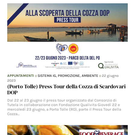
APPUNTAMENTI
::
SISTEMA IG,
PROMOZIONE,
AMBIENTE
::
22 giugno
2023
(Porto Tolle) Press Tour della Cozza di Scardovari
DOP
Dal 22 al 23 giugno il press tour organizzato dal Consorzio di
Tutela in collaborazione con Fondazione Qualivita Giovedì 22 e
mercoledì 23 giugno, a Porto Tolle (RO), parte il Press Tour della
Cozza…