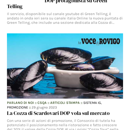
DOP protagonista su Green
Telling
Il servizio, disponibile sul canale youtube di Green Telling, è
andato in onda ieri sera su canale italia Online la nuova puntata di
Green Telling, che include una sezione dedicata alla Cozza di…
PARLANO DI NOI
::
CSQA
::
ARTICOLI STAMPA
::
SISTEMA IG,
PROMOZIONE
::
29 giugno 2023
La Cozza di Scardovari DOP vola sul mercato
Con una serie di azioni di promozione, il Consorzio di tutela ha
potenziato il posizionamento nella ristorazione e fatto crescere
del 30% il valore della Cozza DOP. Al via i primi “Cozza Tour” nella…