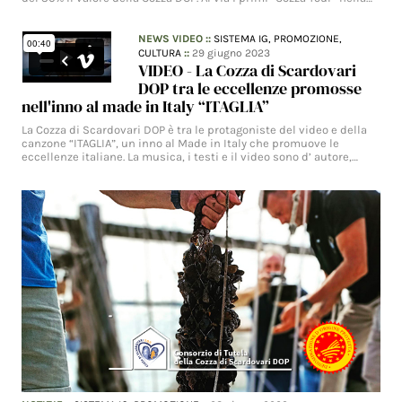
NEWS VIDEO
::
SISTEMA IG,
PROMOZIONE,
CULTURA
::
29 giugno 2023
VIDEO - La Cozza di Scardovari
DOP tra le eccellenze promosse
nell'inno al made in Italy “ITAGLIA”
La Cozza di Scardovari DOP è tra le protagoniste del video e della
canzone “ITAGLIA”, un inno al Made in Italy che promuove le
eccellenze italiane. La musica, i testi e il video sono d’ autore,…