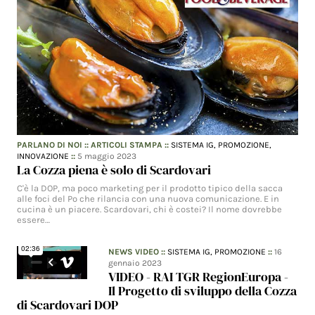
PARLANO DI NOI
::
ARTICOLI STAMPA
::
SISTEMA IG,
PROMOZIONE,
INNOVAZIONE
::
5 maggio 2023
La Cozza piena è solo di Scardovari
C'è la DOP, ma poco marketing per il prodotto tipico della sacca
alle foci del Po che rilancia con una nuova comunicazione. E in
cucina è un piacere. Scardovari, chi è costei? Il nome dovrebbe
essere…
NEWS VIDEO
::
SISTEMA IG,
PROMOZIONE
::
16
gennaio 2023
VIDEO - RAI TGR RegionEuropa -
Il Progetto di sviluppo della Cozza
di Scardovari DOP