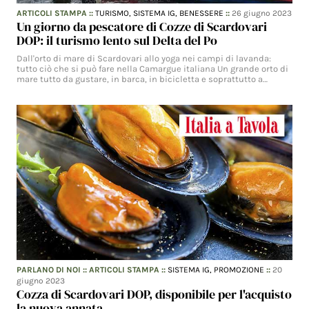
ARTICOLI STAMPA
::
TURISMO,
SISTEMA IG,
BENESSERE
::
26 giugno 2023
Un giorno da pescatore di Cozze di Scardovari
DOP: il turismo lento sul Delta del Po
Dall'orto di mare di Scardovari allo yoga nei campi di lavanda:
tutto ciò che si può fare nella Camargue italiana Un grande orto di
mare tutto da gustare, in barca, in bicicletta e soprattutto a…
PARLANO DI NOI
::
ARTICOLI STAMPA
::
SISTEMA IG,
PROMOZIONE
::
20
giugno 2023
Cozza di Scardovari DOP, disponibile per l'acquisto
la nuova annata