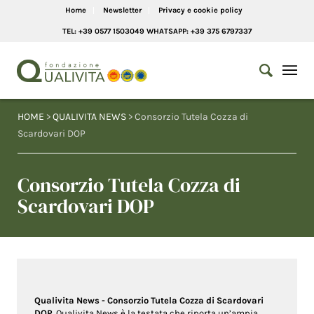
Home
Newsletter
Privacy e cookie policy
TEL: +39 0577 1503049 WHATSAPP: +39 375 6797337
HOME
>
QUALIVITA NEWS
> Consorzio Tutela Cozza di
Scardovari DOP
Consorzio Tutela Cozza di
Scardovari DOP
Qualivita News - Consorzio Tutela Cozza di Scardovari
DOP
. Qualivita News è la testata che riporta un’ampia