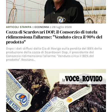
ARTICOLI STAMPA
::
ECONOMIA
::
28 luglio 2026
Cozza di Scardovari DOP, il Consorzio di tutela
ridimensiona l'allarme: "Venduto circa il 90% del
prodotto"
Dopo i dati diffusi dalla Cia di Rovigo sulla perdita del 99% della
produzione della cozza di Scardovari Dop, il presidente del
Consorzio ridimensiona l'allarme: "Venduto circa il 90% del
prodotto". Restano…