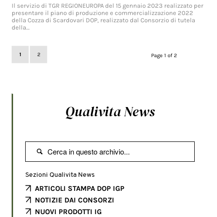
Il servizio di TGR REGIONEUROPA del 15 gennaio 2023 realizzato per
presentare il piano di produzione e commercializzazione 2022
della Cozza di Scardovari DOP, realizzato dal Consorzio di tutela
della…
1
2
Page 1 of 2
Qualivita News

Sezioni Qualivita News
ARTICOLI STAMPA DOP IGP
NOTIZIE DAI CONSORZI
NUOVI PRODOTTI IG