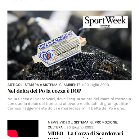
ARTICOLI STAMPA
::
SISTEMA IG,
AMBIENTE
::
20 luglio 2023
Nel delta del Po la cozza è DOP
Nella Sacca di Scardovari, dove l'acqua salata del mare si mescola
con quella dolce del fiume, si allevano molluschi di gran qualità:
carnosi, leggermente dolci e morbidissimi Il Delta del Po è uno…
NEWS VIDEO
::
SISTEMA IG,
PROMOZIONE,
CULTURA
::
30 giugno 2023
VIDEO - La Cozza di Scardovari