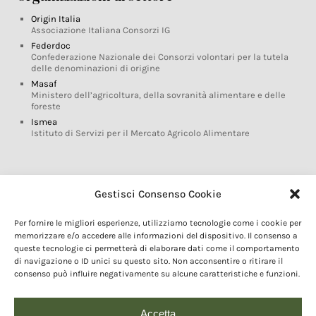
Origin Italia
Associazione Italiana Consorzi IG
Federdoc
Confederazione Nazionale dei Consorzi volontari per la tutela
delle denominazioni di origine
Masaf
Ministero dell’agricoltura, della sovranità alimentare e delle
foreste
Ismea
Istituto di Servizi per il Mercato Agricolo Alimentare
Glossario DOP IGP
Gestisci Consenso Cookie
Indicazioni Geografiche
Per fornire le migliori esperienze, utilizziamo tecnologie come i cookie per
Marchi DOP IGP
memorizzare e/o accedere alle informazioni del dispositivo. Il consenso a
Normativa prodotti DOP IGP
queste tecnologie ci permetterà di elaborare dati come il comportamento
Consorzi di Tutela
di navigazione o ID unici su questo sito. Non acconsentire o ritirare il
consenso può influire negativamente su alcune caratteristiche e funzioni.
Farm To Fork e prodotti DOP IGP
Dop economy
Riforma Sistema IG
Accetta