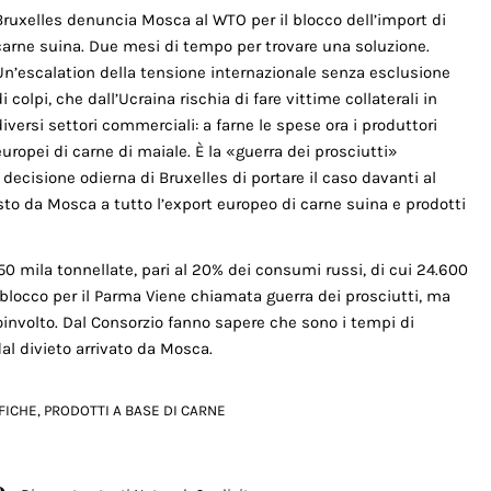
Bruxelles denuncia Mosca al WTO per il blocco dell’import di
carne suina. Due mesi di tempo per trovare una soluzione.
Un’escalation della tensione internazionale senza esclusione
di colpi, che dall’Ucraina rischia di fare vittime collaterali in
diversi settori commerciali: a farne le spese ora i produttori
europei di carne di maiale. È la «guerra dei prosciutti»
 decisione odierna di Bruxelles di portare il caso davanti al
to da Mosca a tutto l’export europeo di carne suina e prodotti
750 mila tonnellate, pari al 20% dei consumi russi, di cui 24.600
n blocco per il Parma Viene chiamata guerra dei prosciutti, ma
involto. Dal Consorzio fanno sapere che sono i tempi di
al divieto arrivato da Mosca.
FICHE
,
PRODOTTI A BASE DI CARNE
o