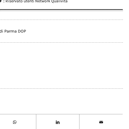
:: Riservato utenti Network Qualivita
 di Parma DOP