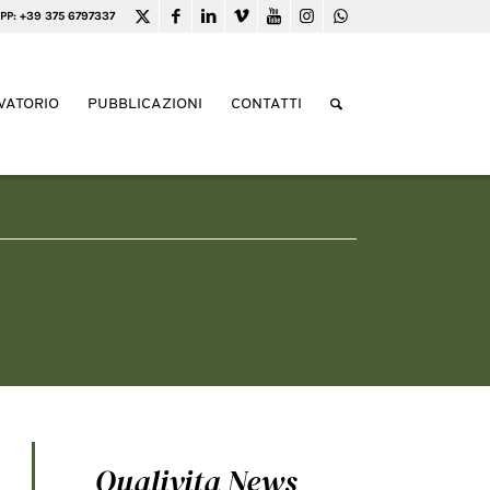
PP: +39 375 6797337
VATORIO
PUBBLICAZIONI
CONTATTI
Qualivita News