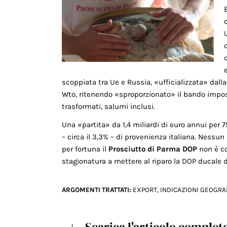
scoppiata tra Ue e Russia, «ufficializzata» dalla
Wto, ritenendo «sproporzionato» il bando impos
trasformati, salumi inclusi.
Una «partita» da 1,4 miliardi di euro annui per 
– circa il 3,3% – di provenienza italiana. Nessu
per fortuna il
Prosciutto di Parma DOP
non è co
stagionatura a mettere al riparo la DOP ducale d
ARGOMENTI TRATTATI:
EXPORT
,
INDICAZIONI GEOGRA
Scarica l'articolo complet