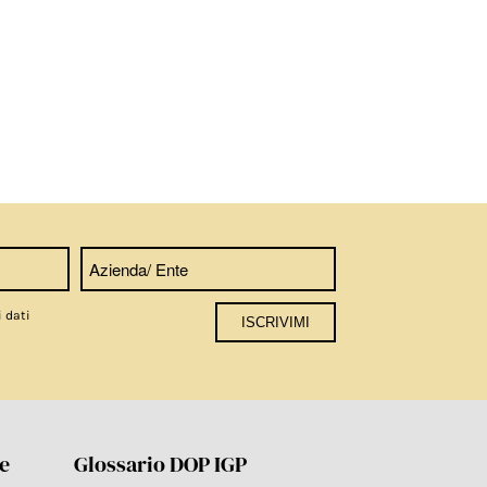
i dati
re
Glossario DOP IGP