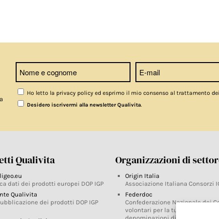
Ho letto la privacy policy ed esprimo il mio consenso al trattamento de
a
.
Desidero iscrivermi alla newsletter Qualivita
tti Qualivita
Organizzazioni di setto
ligeo.eu
Origin Italia
ca dati dei prodotti europei DOP IGP
Associazione Italiana Consorzi I
nte Qualivita
Federdoc
pubblicazione dei prodotti DOP IGP
Confederazione Nazionale dei C
volontari per la tutela delle
denominazioni di origine