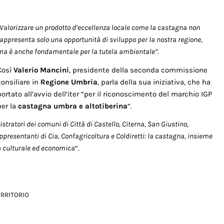
“Valorizzare un prodotto d’eccellenza locale come la castagna non
rappresenta solo una opportunità di sviluppo per la nostra regione,
ma è anche fondamentale per la tutela ambientale”.
Così
Valerio Mancini
, presidente della seconda commissione
consiliare in
Regione Umbria
, parla della sua iniziativa, che ha
portato all’avvio dell’iter “per il riconoscimento del marchio IGP
per la
castagna umbra e altotiberina
“.
stratori dei comuni di Città di Castello, Citerna, San Giustino,
presentanti di Cia, Confagricoltura e Coldiretti: la castagna, insieme
tà culturale ed economica
“.
ERRITORIO