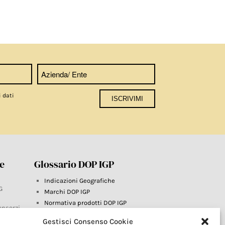
i dati
re
Glossario DOP IGP
Indicazioni Geografiche
G
Marchi DOP IGP
Normativa prodotti DOP IGP
onsorzi
Consorzi di Tutela
Gestisci Consenso Cookie
Farm To Fork e prodotti DOP IGP