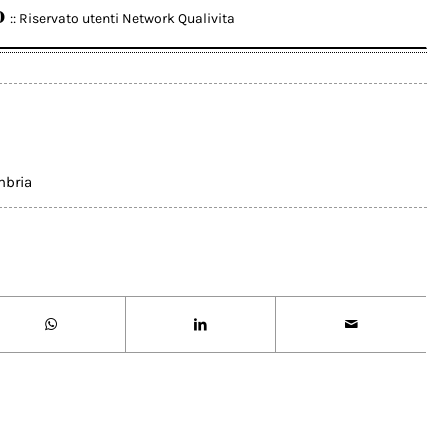
o
:: Riservato utenti Network Qualivita
mbria