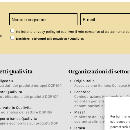
Ho letto la privacy policy ed esprimo il mio consenso al trattamento de
a
.
Desidero iscrivermi alla newsletter Qualivita
tti Qualivita
Organizzazioni di setto
ligeo.eu
Origin Italia
ca dati dei prodotti europei DOP IGP
Associazione Italiana Consorzi I
nte Qualivita
Federdoc
pubblicazione dei prodotti DOP IGP
Confederazione Nazionale dei C
volontari per la tutela delle
denominazioni di origine
ervatorio Qualivita
 ed analisi del settore DOP IGP
Masaf
Per fornire 
Ministero dell’agricoltura, della
porto Ismea Qualivita
sovranità alimentare e delle for
e/o accedere
agine economica sui prodotti DOP
permetterà d
Ismea