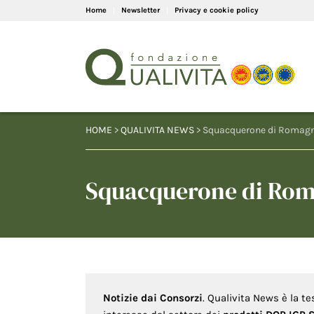
Home
Newsletter
Privacy e cookie policy
HOME
>
QUALIVITA NEWS
> Squacquerone di Romagn
Squacquerone di Rom
Notizie dai Consorzi
. Qualivita News è la te