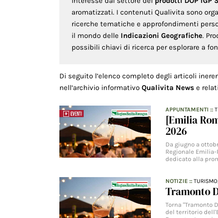
interesse dal settore dei
prodotti DOP IGP 
aromatizzati. I contenuti Qualivita sono org
ricerche tematiche e approfondimenti persona
il mondo delle
Indicazioni Geografiche
. Pr
possibili chiavi di ricerca per esplorare a f
Di seguito l’elenco completo degli articoli inere
nell’archivio informativo
Qualivita News
e relat
APPUNTAMENTI
::
[Emilia Ro
2026
Da giugno a ottob
Regionale Emilia-
dedicato alla prom
NOTIZIE
::
TURISMO
Tramonto D
Torna "Tramonto D
del territorio del