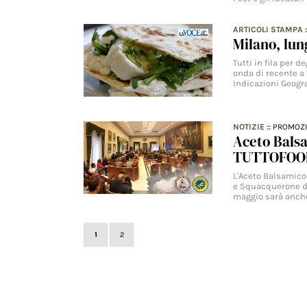
ARTICOLI STAMPA
:
Milano, lun
Tutti in fila per 
onda di recente a 
Indicazioni Geogr
NOTIZIE
::
PROMOZ
Aceto Bals
TUTTOFOO
L'Aceto Balsamico
e Squacquerone di
maggio sarà anche
1
2