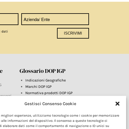
i dati
re
Glossario DOP IGP
Indicazioni Geografiche
G
Marchi DOP IGP
Normativa prodotti DOP IGP
onsorzi
Consorzi di Tutela
Gestisci Consenso Cookie
Farm To Fork e prodotti DOP IGP
Dop economy
le migliori esperienze, utilizziamo tecnologie come i cookie per memorizzare
Riforma Sistema IG
este
 alle informazioni del dispositivo. Il consenso a queste tecnologie ci
Turismo DOP
i elaborare dati come il comportamento di navigazione o ID unici su