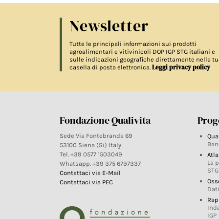
Newsletter
Tutte le principali informazioni sui prodotti
agroalimentari e vitivinicoli DOP IGP STG italiani e
sulle indicazioni geografiche direttamente nella tu
Leggi privacy policy
casella di posta elettronica.
Fondazione Qualivita
Proge
Sede Via Fontebranda 69
Qua
Ban
53100 Siena (Si) Italy
Tel. +39 0577 1503049
Atla
La 
Whatsapp. +39 375 6797337
STG
Contattaci via E-Mail
Oss
Contattaci via PEC
Dati
Rap
Ind
IGP