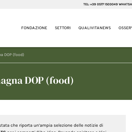
TEL: +39 0577 1503049 WHATSA
FONDAZIONE
SETTORI
QUALIVITANEWS
OSSER
a DOP (food)
agna DOP (food)
stata che riporta un’ampia selezione delle notizie di