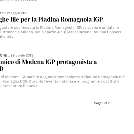
: ::
7 maggio 2015
ghe file per la Piadina Romagnola IGP
degustare sua maestà la Piadina Romagnola IGP. La scena è andata in
Tuttofood a Milano, nello spazio Aicig (Associazione Italiana Consorzi
afiche)…
IONE
::
28 aprile 2015
amico di Modena IGP protagonista a
D
 di Modena IGP sarà in degustazione insieme a Piadina Romagnola IGP
 Romagna DOP. Durante l'evento milanese in programma dal 3 al 6
 presentato il nuovo…
Page 1 of 2