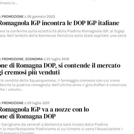
rtinoro in…
::
PROMOZIONE
::
26 gennaio 2023
Romagnola IGP incontra le DOP IGP italiane
va la conferma sulla ecletticità della Piadina Romagnola IGP, al Sigep
vata. Nell’ambito della kermesse fieristica sono state ospitate una serie
::
PROMOZIONE,
ECONOMIA
::
25 luglio 2019
ne di Romagna DOP, si contende il mercato
i cremosi più venduti
le vendite dello Squacquerone, il formaggio cremoso con cui viene
arcita la piadina romagnola. Nell'ultimo anno il giro d'affari è cresciuto
he i volumi…
::
PROMOZIONE
::
20 luglio 2017
Romagnola IGP va a nozze con lo
one di Romagna DOP
 di Savignano da venerdì a domenica sarà invaso dalla Piadina
 la manifestazione Piadiniamo al cui timone ci sono l'Associazione I-
ri Gianmarco Casadei…