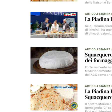
della liaison è Be
ARTICOLI STAMPA
La Piadina 
Se qualcuno cerca
di Rimini l’ha tro
di dimostrazioni…
ARTICOLI STAMPA
Squacquero
dei formagg
Forte aumento nel
tradizionalmente f
del 7,2% come anc
ARTICOLI STAMPA
La Piadina 
Squacquer
Il centro storico
Romagnola IGP con
Fest e gli ideato