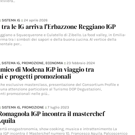
Riviera…
::
SISTEMA IG
::
24 aprile 2026
, tra le IG arriva l'Erbazzone Reggiano IGP
giano a Squacquerone e Culatello di Zibello. La food valley, in Emilia-
ma tra i simboli dei sapori e della buona cucina. Al vertice della
nentale per…
,
SISTEMA IG,
PROMOZIONE,
ECONOMIA
::
23 febbraio 2024
mico di Modena IGP in viaggio tra
i e progetti promozionali
e esclusive masterclass, presentazione del Consortium Profile e
una attenzione particolare al Turismo DOP Degustazioni,
enti promozionali nelle più…
::
SISTEMA IG,
PROMOZIONE
::
7 luglio 2023
Romagnola IGP incontra il masterchef
Aquila
ibertà enogastronomia, show cooking, musica e intrattenimento La
 IGP incontra il Masterchef numero 10, Francesco Aquila. Palcoscenico