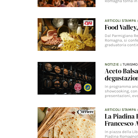
Romagna torna in 
ARTICOLI STAMPA
Food Valley
Dal Parmigiano Reg
Romagna, si confer
graduatoria conti
NOTIZIE
::
TURISMO
Aceto Balsa
degustazion
In programma anch
showcooking, con 
presentazioni, ev
ARTICOLI STAMPA
La Piadina 
Francesco 
In piazza della L
Piadina Romagnola