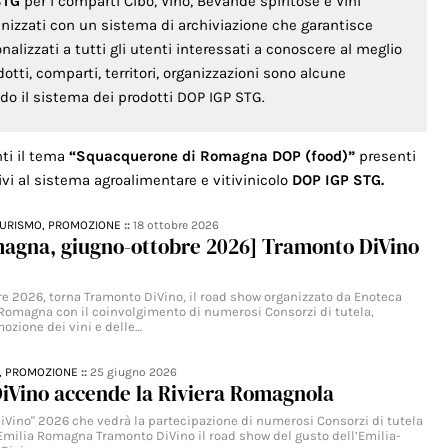
STG
per i comparti Cibo, Vino, Bevande spiritose e Vini
anizzati con un sistema di archiviazione che garantisce
lizzati a tutti gli utenti interessati a conoscere al meglio
odotti, comparti, territori, organizzazioni sono alcune
ondo il sistema dei prodotti DOP IGP STG.
nti il tema
“Squacquerone di Romagna DOP (food)”
presenti
ivi al sistema agroalimentare e vitivinicolo
DOP IGP STG.
TURISMO,
PROMOZIONE
::
18 ottobre 2026
magna, giugno-ottobre 2026] Tramonto DiVino
re 2026, torna Tramonto DiVino, il road show organizzato da Enoteca
Romagna con il coinvolgimento di numerosi Consorzi di tutela,
ozione dei vini e delle…
,
PROMOZIONE
::
25 giugno 2026
iVino accende la Riviera Romagnola
iVino" 2026 che vedrà la partecipazione di numerosi Consorzi di tutela
l'Emilia Romagna Tramonto DiVino il road show del gusto dell’Emilia-