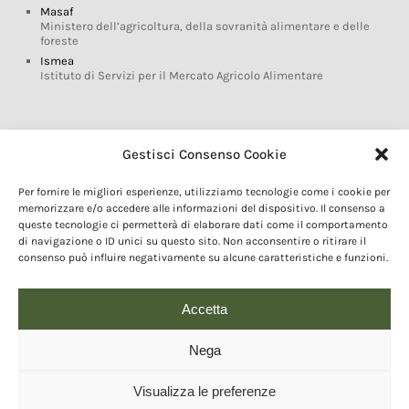
Masaf
Ministero dell’agricoltura, della sovranità alimentare e delle
foreste
Ismea
Istituto di Servizi per il Mercato Agricolo Alimentare
Glossario DOP IGP
Gestisci Consenso Cookie
Indicazioni Geografiche
Per fornire le migliori esperienze, utilizziamo tecnologie come i cookie per
Marchi DOP IGP
memorizzare e/o accedere alle informazioni del dispositivo. Il consenso a
Normativa prodotti DOP IGP
queste tecnologie ci permetterà di elaborare dati come il comportamento
Consorzi di Tutela
di navigazione o ID unici su questo sito. Non acconsentire o ritirare il
consenso può influire negativamente su alcune caratteristiche e funzioni.
Farm To Fork e prodotti DOP IGP
Dop economy
Riforma Sistema IG
Accetta
Turismo DOP
Nega
Visualizza le preferenze
© 2020 Copyright - Fondazione Qualivita :: Credits:
IDEM ADV Grafica web