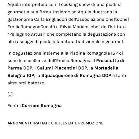
Aquila interpreterà con il cooking show di una piadina
gourmet a sua firma. Insieme ad Aquila duettano la
gastronoma Carla Brigliadori dell’associazione CheftoChef
EmiliaRomagnaCuochi e Silvia Mariani, chef dell’Istituto
“Pellegrino Artusi” che completano la degustazione con
altri assaggi di piada a farcitura tradizionale e gourmet.
In degustazione insieme alla Piadina Romagnola IGP ci
sono le eccellenze dell’Emilia Romagna: il
Prosciutto di
Parma DOP
, i
Salumi Piacentini DOP
, la
Mortadella
Bologna IGP
, lo
Squacquerone di Romagna DOP
e tante
altre prelibatezze.
[…]
Fonte:
Corriere Romagna
ARGOMENTI TRATTATI:
CHEF
,
EVENTI
,
PROMOZIONE