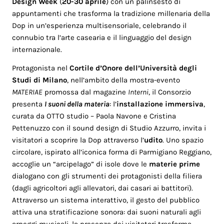
Design Week
(
20-30 aprile
) con un palinsesto di
appuntamenti che trasforma la tradizione millenaria della
Dop in un’esperienza multisensoriale, celebrando il
connubio tra l’arte casearia e il linguaggio del design
internazionale.
Protagonista nel
Cortile d’Onore dell’Università degli
Studi di Milano
, nell’ambito della mostra-evento
MATERIAE
promossa dal magazine
Interni
, il Consorzio
presenta
I suoni della materia
: l’
installazione immersiva
,
curata da OTTO studio – Paola Navone e Cristina
Pettenuzzo con il sound design di Studio Azzurro, invita i
visitatori a scoprire la Dop attraverso l’
udito
. Uno spazio
circolare, ispirato all’iconica forma di Parmigiano Reggiano,
accoglie un “arcipelago” di isole dove le
materie prime
dialogano con gli strumenti dei protagonisti della filiera
(dagli agricoltori agli allevatori, dai casari ai battitori).
Attraverso un sistema interattivo, il gesto del pubblico
attiva una stratificazione sonora: dai suoni naturali agli