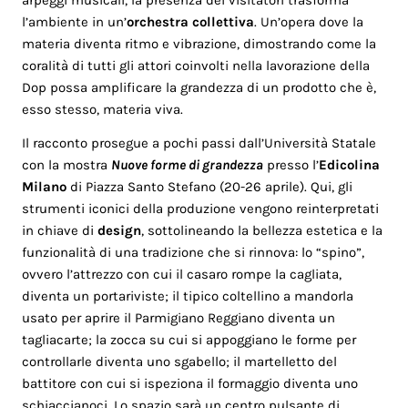
arpeggi musicali, la presenza dei visitatori trasforma
l’ambiente in un’
orchestra collettiva
. Un’opera dove la
materia diventa ritmo e vibrazione, dimostrando come la
coralità di tutti gli attori coinvolti nella lavorazione della
Dop possa amplificare la grandezza di un prodotto che è,
esso stesso, materia viva.
Il racconto prosegue a pochi passi dall’Università Statale
con la mostra
Nuove forme di grandezza
presso l’
Edicolina
Milano
di Piazza Santo Stefano (20-26 aprile). Qui, gli
strumenti iconici della produzione vengono reinterpretati
in chiave di
design
, sottolineando la bellezza estetica e la
funzionalità di una tradizione che si rinnova: lo “spino”,
ovvero l’attrezzo con cui il casaro rompe la cagliata,
diventa un portariviste; il tipico coltellino a mandorla
usato per aprire il Parmigiano Reggiano diventa un
tagliacarte; la zocca su cui si appoggiano le forme per
controllarle diventa uno sgabello; il martelletto del
battitore con cui si ispeziona il formaggio diventa uno
schiaccianoci. Lo spazio sarà un centro pulsante di