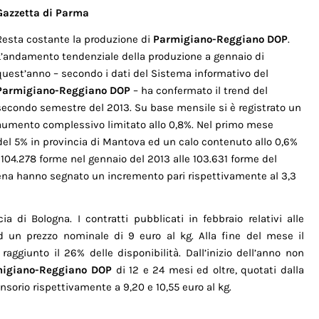
Gazzetta di Parma
Resta costante la produzione di
Parmigiano-Reggiano DOP
.
L’andamento tendenziale della produzione a gennaio di
quest’anno – secondo i dati del Sistema informativo del
Parmigiano-Reggiano DOP
– ha confermato il trend del
secondo semestre del 2013. Su base mensile si è registrato un
aumento complessivo limitato allo 0,8%. Nel primo mese
 del 5% in provincia di Mantova ed un calo contenuto allo 0,6%
104.278 forme nel gennaio del 2013 alle 103.631 forme del
dena hanno segnato un incremento pari rispettivamente al 3,3
 di Bologna. I contratti pubblicati in febbraio relativi alle
d un prezzo nominale di 9 euro al kg. Alla fine del mese il
aggiunto il 26% delle disponibilità. Dall’inizio dell’anno non
igiano-Reggiano DOP
di 12 e 24 mesi ed oltre, quotati dalla
sorio rispettivamente a 9,20 e 10,55 euro al kg.