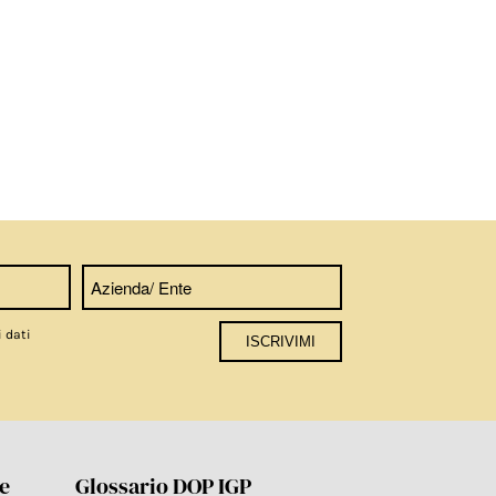
i dati
re
Glossario DOP IGP