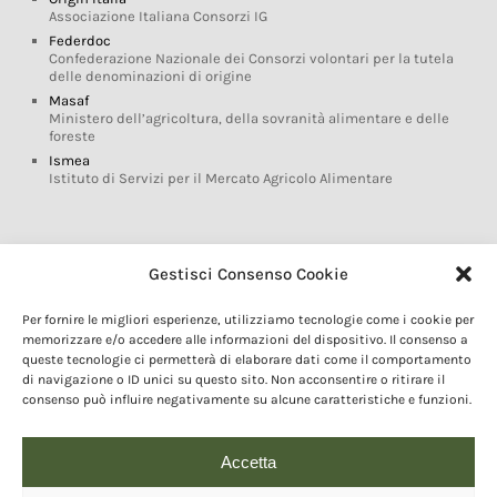
Associazione Italiana Consorzi IG
Federdoc
Confederazione Nazionale dei Consorzi volontari per la tutela
delle denominazioni di origine
Masaf
Ministero dell’agricoltura, della sovranità alimentare e delle
foreste
Ismea
Istituto di Servizi per il Mercato Agricolo Alimentare
Glossario DOP IGP
Gestisci Consenso Cookie
Indicazioni Geografiche
Per fornire le migliori esperienze, utilizziamo tecnologie come i cookie per
Marchi DOP IGP
memorizzare e/o accedere alle informazioni del dispositivo. Il consenso a
Normativa prodotti DOP IGP
queste tecnologie ci permetterà di elaborare dati come il comportamento
Consorzi di Tutela
di navigazione o ID unici su questo sito. Non acconsentire o ritirare il
consenso può influire negativamente su alcune caratteristiche e funzioni.
Farm To Fork e prodotti DOP IGP
Dop economy
Riforma Sistema IG
Accetta
Turismo DOP