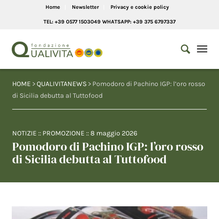
Home
Newsletter
Privacy e cookie policy
TEL: +39 0577 1503049 WHATSAPP: +39 375 6797337
HOME
>
QUALIVITANEWS
> Pomodoro di Pachino IGP: l’oro rosso
di Sicilia debutta al Tuttofood
NOTIZIE
::
PROMOZIONE
::
8 maggio 2026
Pomodoro di Pachino IGP: l’oro rosso
di Sicilia debutta al Tuttofood