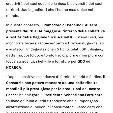
creatività dei suoi cuochi e la ricca biodiversità dei suoi
territori, due ingredienti che l’hanno resa unica nel
mondo.
In questo contesto, il
Pomodoro di Pachino IGP sarà
presente dall’11 al 14 maggio all’interno della collettiva
allestita dalla Regione Sicilia
(Hall 10 – stand D47), per
incontrare buyers, rappresentanti istituzionali, giornalisti
e visitatori. In degustazione i 5 tipi tutelati IGP: ciliegino,
datterino, costoluto e tondo liscio, plum e mini plum con
focus su qualità, shelf-life e forniture per
GDO
ed
HORECA
.
“Dopo le positive esperienze di Rimini, Madrid e Berlino,
il
Consorzio non poteva mancare ad una delle ribalte
mondiali più prestigiose per le produzioni del nostro
Paese
” ha spiegato il
Presidente Sebastiano Fortunato
.
“Milano è fucina di stili e tendenze che si impongono
all’attenzione di milioni di consumatori. Siamo certi che
questa partecipazione sarà un ulteriore trampolino di