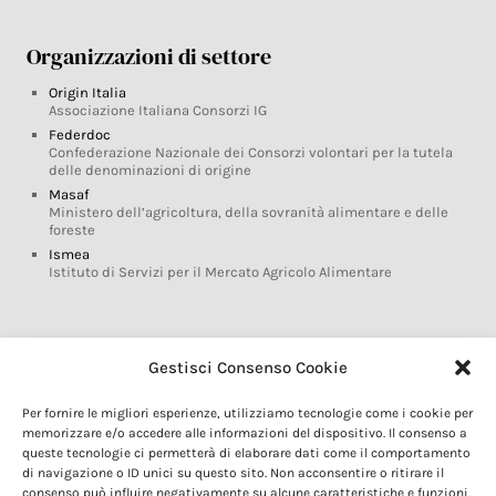
Organizzazioni di settore
Origin Italia
Associazione Italiana Consorzi IG
Federdoc
Confederazione Nazionale dei Consorzi volontari per la tutela
delle denominazioni di origine
Masaf
Ministero dell’agricoltura, della sovranità alimentare e delle
foreste
Ismea
Istituto di Servizi per il Mercato Agricolo Alimentare
Glossario DOP IGP
Gestisci Consenso Cookie
Indicazioni Geografiche
Per fornire le migliori esperienze, utilizziamo tecnologie come i cookie per
Marchi DOP IGP
memorizzare e/o accedere alle informazioni del dispositivo. Il consenso a
Normativa prodotti DOP IGP
queste tecnologie ci permetterà di elaborare dati come il comportamento
Consorzi di Tutela
di navigazione o ID unici su questo sito. Non acconsentire o ritirare il
consenso può influire negativamente su alcune caratteristiche e funzioni.
Farm To Fork e prodotti DOP IGP