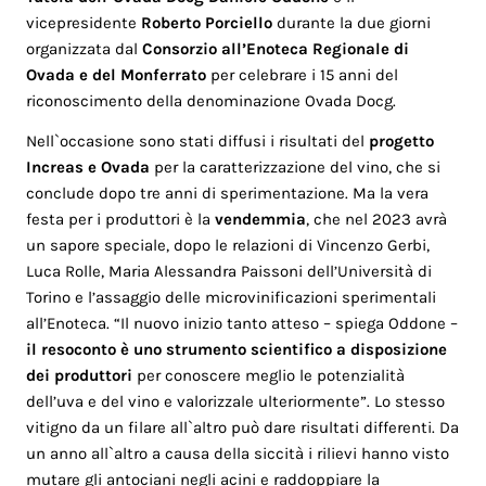
vicepresidente
Roberto Porciello
durante la due giorni
organizzata dal
Consorzio all’Enoteca Regionale di
Ovada e del Monferrato
per celebrare i 15 anni del
riconoscimento della denominazione Ovada Docg.
Nell`occasione sono stati diffusi i risultati del
progetto
Increas e Ovada
per la caratterizzazione del vino, che si
conclude dopo tre anni di sperimentazione. Ma la vera
festa per i produttori è la
vendemmia
, che nel 2023 avrà
un sapore speciale, dopo le relazioni di Vincenzo Gerbi,
Luca Rolle, Maria Alessandra Paissoni dell’Università di
Torino e l’assaggio delle microvinificazioni sperimentali
all’Enoteca. “Il nuovo inizio tanto atteso – spiega Oddone –
il resoconto è uno strumento scientifico a disposizione
dei produttori
per conoscere meglio le potenzialità
dell’uva e del vino e valorizzale ulteriormente”. Lo stesso
vitigno da un filare all`altro può dare risultati differenti. Da
un anno all`altro a causa della siccità i rilievi hanno visto
mutare gli antociani negli acini e raddoppiare la