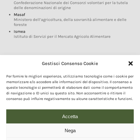
Confederazione Nazionale dei Consorzi volontari per la tutela
delle denominazioni di origine
Masaf
Ministero dell’agricoltura, della sovranità alimentare e delle
foreste
Ismea
Istituto di Servizi per il Mercato Agricolo Alimentare
Glossario DOP IGP
Gestisci Consenso Cookie
Indicazioni Geografiche
Per fornire le migliori esperienze, utilizziamo tecnologie come i cookie per
Marchi DOP IGP
memorizzare e/o accedere alle informazioni del dispositivo. Il consenso a
Normativa prodotti DOP IGP
queste tecnologie ci permetterà di elaborare dati come il comportamento
Consorzi di Tutela
di navigazione o ID unici su questo sito. Non acconsentire o ritirare il
consenso può influire negativamente su alcune caratteristiche e funzioni.
Farm To Fork e prodotti DOP IGP
Dop economy
Riforma Sistema IG
Accetta
Turismo DOP
Nega