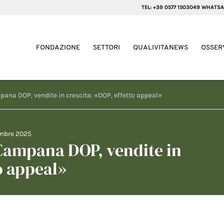
TEL: +39 0577 1503049 WHATSA
FONDAZIONE
SETTORI
QUALIVITANEWS
OSSER
ana DOP, vendite in crescita: «DOP, effetto appeal»
embre 2025
 Campana DOP, vendite in
o appeal»