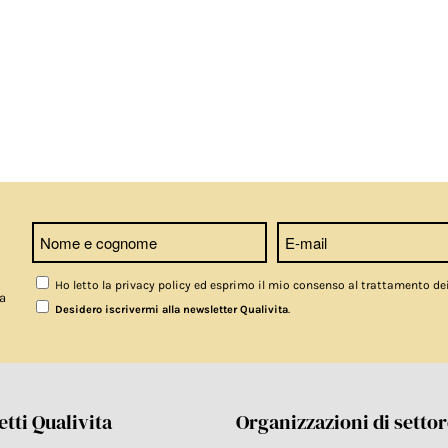
Ho letto la privacy policy ed esprimo il mio consenso al trattamento de
a
.
Desidero iscrivermi alla newsletter Qualivita
tti Qualivita
Organizzazioni di setto