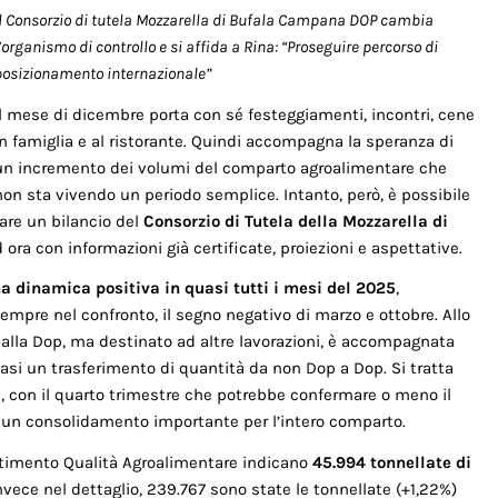
Il Consorzio di tutela Mozzarella di Bufala Campana DOP cambia
’organismo di controllo e si affida a Rina: “Proseguire percorso di
posizionamento internazionale”
Il mese di dicembre porta con sé festeggiamenti, incontri, cene
in famiglia e al ristorante. Quindi accompagna la speranza di
un incremento dei volumi del comparto agroalimentare che
non sta vivendo un periodo semplice. Intanto, però, è possibile
fare un bilancio del
Consorzio di Tutela della Mozzarella di
d ora con informazioni già certificate, proiezioni e aspettative.
a dinamica positiva in quasi tutti i mesi del 2025
,
sempre nel confronto, il segno negativo di marzo e ottobre. Allo
o alla Dop, ma destinato ad altre lavorazioni, è accompagnata
si un trasferimento di quantità da non Dop a Dop. Si tratta
si, con il quarto trimestre che potrebbe confermare o meno il
e un consolidamento importante per l’intero comparto.
artimento Qualità Agroalimentare indicano
45.994 tonnellate di
vece nel dettaglio, 239.767 sono state le tonnellate (+1,22%)