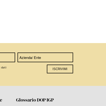
i dati
re
Glossario DOP IGP