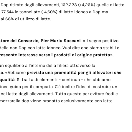
 Dop ritirato dagli allevamenti, 162.223 (+4,26%) quelle di latte
 77.544 le tonnellate (-4,60%) di latte idoneo a Dop ma
 al 68% di utilizzo di latte.
ettore del Consorzio, Pier Maria Saccani
. «Il segno positivo
della non Dop con latte idoneo. Vuol dire che siamo stabili e
rescente interesse verso i prodotti di origine protetta
».
 equilibrio all’interno della filiera attraverso la
te
. «Abbiamo
previsto una premialità per gli allevatori che
qualità
. Si tratta di elementi – continua – che abbiamo
inee guida per il comparto. C’è inoltre l’idea di costruire un
 nel latte degli allevamenti. Tutto questo per evitare frodi e
la mozzarella dop viene prodotta esclusivamente con latte