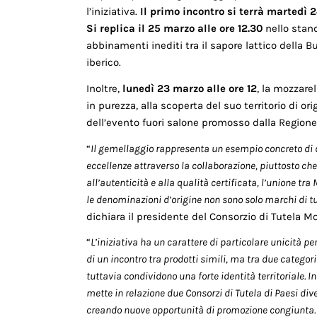
l’iniziativa.
Il primo incontro si terrà martedì 2
Si replica il 25 marzo alle ore 12.30
nello stand
abbinamenti inediti tra il sapore lattico della
iberico.
Inoltre,
lunedì 23 marzo alle ore 12
, la mozzare
in purezza, alla scoperta del suo territorio di ori
dell’evento fuori salone promosso dalla Regione
“
Il gemellaggio rappresenta un esempio concreto di
eccellenze attraverso la collaborazione, piuttosto ch
all’autenticità e alla qualità certificata, l’unione
le denominazioni d’origine non sono solo marchi di tu
dichiara il presidente del Consorzio di Tutela 
“
L’iniziativa ha un carattere di particolare unicità per 
di un incontro tra prodotti simili, ma tra due catego
tuttavia condividono una forte identità territoriale. 
mette in relazione due Consorzi di Tutela di Paesi div
creando nuove opportunità di promozione congiunta. In