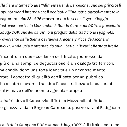
lla fiera internazionale “Alimentaria” di Barcellona, uno dei principali
appuntamenti internazionali dedicati all’industria agroalimentare in
programma
dal 23 al 26 marzo
, andrà in scena il gemellaggio
gastronomico tra la Mozzarella di Bufala Campana DOP e il prosciutto
Jabugo DOP, uno dei salumi più pregiati della tradizione spagnola,
proveniente dalla Sierra de Huelva Aracena y Picos de Aroche, in
uelva, Andalusia e ottenuto da suini iberici allevati allo stato brado.
L’incontro tra due eccellenze certificate, promosso dai
più di una semplice degustazione: è un dialogo tra territori,
che condividono una forte identità e un riconoscimento
iorare il concetto di qualità certificata per un pubblico
e celebri il legame tra i due Paesi e rafforzare la cultura dei
nti-chiave dell’economia agricola europea.
entaria
”, dove il Consorzio di Tutela Mozzarella di Bufala
organizzata dalla Regione Campania, posizionata al Padiglione
ella di Bufala Campana DOP e Jamon Jabugo DOP
” è il titolo scelto per