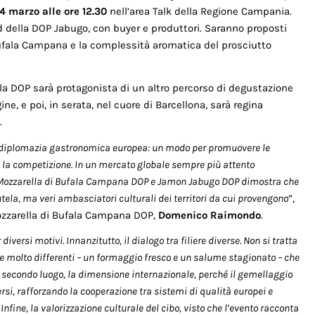
4 marzo alle ore 12.30
nell’area Talk della Regione Campania.
 della DOP Jabugo, con buyer e produttori. Saranno proposti
 Bufala Campana e la complessità aromatica del prosciutto
lla DOP sarà protagonista di un altro percorso di degustazione
gine, e poi, in serata, nel cuore di Barcellona, sarà regina
.
 diplomazia gastronomica europea: un modo per promuovere le
e la competizione. In un mercato globale sempre più attento
 tra Mozzarella di Bufala Campana DOP e Jamon Jabugo DOP dimostra che
tela, ma veri ambasciatori culturali dei territori da cui provengono
”,
Mozzarella di Bufala Campana DOP,
Domenico Raimondo
.
diversi motivi. Innanzitutto, il dialogo tra filiere diverse. Non si tratta
rie molto differenti – un formaggio fresco e un salume stagionato – che
In secondo luogo, la dimensione internazionale, perché il gemellaggio
ersi, rafforzando la cooperazione tra sistemi di qualità europei e
fine, la valorizzazione culturale del cibo, visto che l’evento racconta