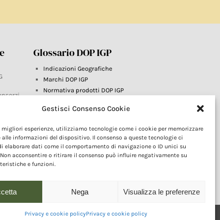
re
Glossario DOP IGP
Indicazioni Geografiche
G
Marchi DOP IGP
Normativa prodotti DOP IGP
onsorzi
Consorzi di Tutela
Gestisci Consenso Cookie
Farm To Fork e prodotti DOP IGP
Dop economy
le migliori esperienze, utilizziamo tecnologie come i cookie per memorizzare
Riforma Sistema IG
este
 alle informazioni del dispositivo. Il consenso a queste tecnologie ci
Turismo DOP
i elaborare dati come il comportamento di navigazione o ID unici su
 Non acconsentire o ritirare il consenso può influire negativamente su
teristiche e funzioni.
cetta
Nega
Visualizza le preferenze
Privacy e cookie policy
Privacy e cookie policy