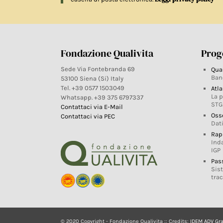
Fondazione Qualivita
Proge
Sede Via Fontebranda 69
Qua
Ban
53100 Siena (Si) Italy
Tel. +39 0577 1503049
Atla
La 
Whatsapp. +39 375 6797337
STG
Contattaci via E-Mail
Oss
Contattaci via PEC
Dati
Rap
Ind
IGP
Pas
Sis
trac
© 2020 Copyright - Fondazione Qualivita :: Credits:
IDEM ADV Gr