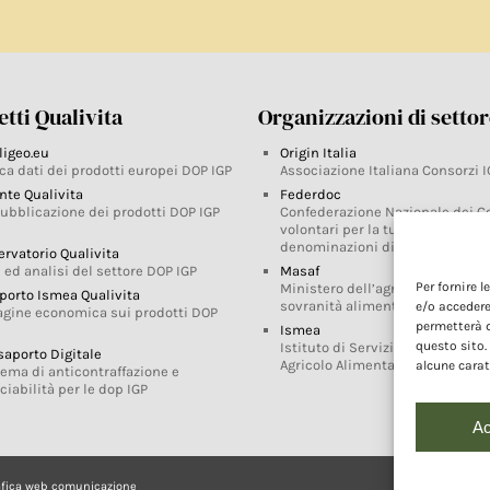
tti Qualivita
Organizzazioni di setto
ligeo.eu
Origin Italia
ca dati dei prodotti europei DOP IGP
Associazione Italiana Consorzi I
nte Qualivita
Federdoc
pubblicazione dei prodotti DOP IGP
Confederazione Nazionale dei C
volontari per la tutela delle
denominazioni di origine
ervatorio Qualivita
 ed analisi del settore DOP IGP
Masaf
Per fornire 
Ministero dell’agricoltura, della
porto Ismea Qualivita
sovranità alimentare e delle for
e/o accedere
agine economica sui prodotti DOP
permetterà d
Ismea
questo sito.
Istituto di Servizi per il Mercato
saporto Digitale
Agricolo Alimentare
alcune carat
tema di anticontraffazione e
ciabilità per le dop IGP
Ac
afica web comunicazione