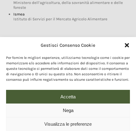
Ministero dell’agricoltura, della sovranità alimentare e delle
foreste
Ismea
Istituto di Servizi per il Mercato Agricolo Alimentare
Glossario DOP IGP
Gestisci Consenso Cookie
Indicazioni Geografiche
Per fornire le migliori esperienze, utilizziamo tecnologie come i cookie per
Marchi DOP IGP
memorizzare e/o accedere alle informazioni del dispositivo. Il consenso a
Normativa prodotti DOP IGP
queste tecnologie ci permetterà di elaborare dati come il comportamento
Consorzi di Tutela
di navigazione o ID unici su questo sito. Non acconsentire o ritirare il
consenso può influire negativamente su alcune caratteristiche e funzioni.
Farm To Fork e prodotti DOP IGP
Dop economy
Riforma Sistema IG
Accetta
Turismo DOP
Nega
Visualizza le preferenze
© 2020 Copyright - Fondazione Qualivita :: Credits:
IDEM ADV Grafica web
comunicazione