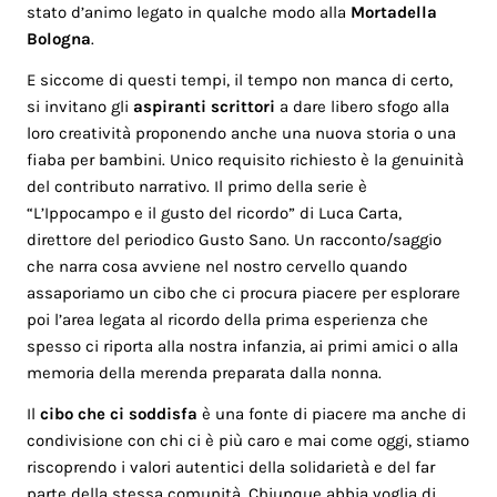
stato d’animo legato in qualche modo alla
Mortadella
Bologna
.
E siccome di questi tempi, il tempo non manca di certo,
si invitano gli
aspiranti scrittori
a dare libero sfogo alla
loro creatività proponendo anche una nuova storia o una
fiaba per bambini. Unico requisito richiesto è la genuinità
del contributo narrativo. Il primo della serie è
“L’Ippocampo e il gusto del ricordo” di Luca Carta,
direttore del periodico Gusto Sano. Un racconto/saggio
che narra cosa avviene nel nostro cervello quando
assaporiamo un cibo che ci procura piacere per esplorare
poi l’area legata al ricordo della prima esperienza che
spesso ci riporta alla nostra infanzia, ai primi amici o alla
memoria della merenda preparata dalla nonna.
Il
cibo che ci soddisfa
è una fonte di piacere ma anche di
condivisione con chi ci è più caro e mai come oggi, stiamo
riscoprendo i valori autentici della solidarietà e del far
parte della stessa comunità. Chiunque abbia voglia di