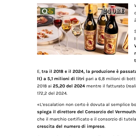
o
E,
tra il 2018 e il 2024, la produzione è passata
lt) a 5,1 milioni di litri
pari a 6,8 milioni di botti
2018 ai
25,20 del 2024
mentre il fatturato (reali
172,2 del 2024.
«L’escalation non certo è dovuta al semplice bo
spiega il direttore del Consorzio del Vermouth
che il marchio certificato e il consorzio di tute
crescita del numero di imprese
.