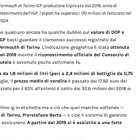
Vermouth di Torino IGP: produzione triplicata dal 2019, anno di
ttenimento dell’IGP; l’export ha superato i 170 milioni di fatturato nel
2024.
Se qualcuno ancora ha qualche dubbio sul
valore di DOP e
IGP
basti guardare il clamoroso successo registrato dal
Vermouth di Torino
. L’indicazione geografica è stata
ottenuta
nel 2019
mentre il
riconoscimento ufficiale del Consorzio di
tutela
è avvenuto poche settimane fa.
 da 1,8 milioni di litri (pari a 2,4 milioni di bottiglie da 0,75
glie, il
prezzo medio di vendita
è passato dai 17,92 euro del
zzato per il 65% all’estero) è salito dai 32,6 milioni del 2018 ai
llino Ig in etichetta ma a ciò che quel marchio sottende —
 di Torino, Pierstefano Berta
— e cioè il sistema di garanzie
la assicurano.
A partire dal 2019 si è assistito a una forte