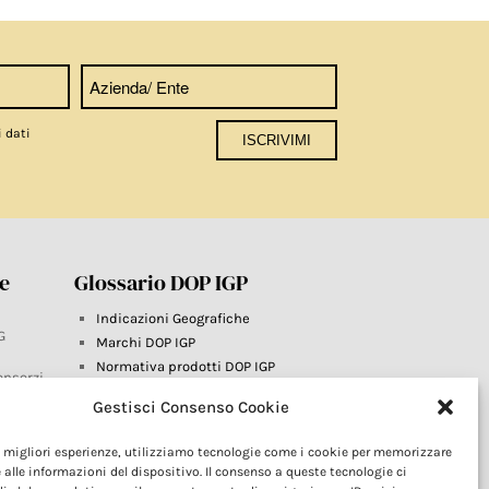
i dati
re
Glossario DOP IGP
Indicazioni Geografiche
G
Marchi DOP IGP
Normativa prodotti DOP IGP
onsorzi
Consorzi di Tutela
Gestisci Consenso Cookie
Farm To Fork e prodotti DOP IGP
Dop economy
le migliori esperienze, utilizziamo tecnologie come i cookie per memorizzare
Riforma Sistema IG
este
 alle informazioni del dispositivo. Il consenso a queste tecnologie ci
Turismo DOP