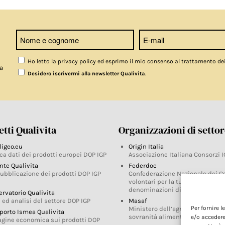
Ho letto la privacy policy ed esprimo il mio consenso al trattamento de
a
.
Desidero iscrivermi alla newsletter Qualivita
tti Qualivita
Organizzazioni di setto
ligeo.eu
Origin Italia
ca dati dei prodotti europei DOP IGP
Associazione Italiana Consorzi I
nte Qualivita
Federdoc
pubblicazione dei prodotti DOP IGP
Confederazione Nazionale dei C
volontari per la tutela delle
denominazioni di origine
ervatorio Qualivita
 ed analisi del settore DOP IGP
Masaf
Per fornire 
Ministero dell’agricoltura, della
porto Ismea Qualivita
sovranità alimentare e delle for
e/o accedere
agine economica sui prodotti DOP