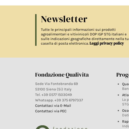
Newsletter
Tutte le principali informazioni sui prodotti
agroalimentari e vitivinicoli DOP IGP STG italiani e
sulle indicazioni geografiche direttamente nella tu
Leggi privacy policy
casella di posta elettronica.
Fondazione Qualivita
Proge
Sede Via Fontebranda 69
Qua
Ban
53100 Siena (Si) Italy
Tel. +39 0577 1503049
Atla
La 
Whatsapp. +39 375 6797337
STG
Contattaci via E-Mail
Oss
Contattaci via PEC
Dati
Rap
Ind