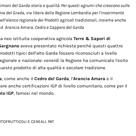
Limoni del Garda storia e qualità. Per questi agrumi che crescono sulle
rive del Grada, via libera della Regione Lombardia per l’inserimento
ell’elenco regionale dei Prodotti agricoli tradizionali, insieme anche
ad Arancia Amara, Cedro e Cappero del Garda
La neo istituita cooperativa agricola
Terre & Sapori di
Gargnano
aveva presentato richiesta perché questi quattro
prodotti tipici dell’alto Garda fossero riconosciuti a livello
regionale e nazionale: venerdì la Regione ha comunicato l’esito
questo prodotto di alta qualità e secolare tradizione.
a
, come anche il
Cedro del Garda
, l’
Arancia Amara
e il
re anche certificazioni IGP di livello comunitario, come per il
nto IGP
, famosi nel mondo.
TOFRUTTICOLI E CEREALI
,
PAT