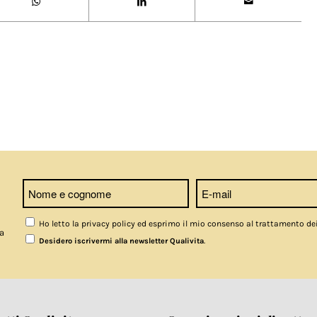
Ho letto la privacy policy ed esprimo il mio consenso al trattamento de
a
.
Desidero iscrivermi alla newsletter Qualivita