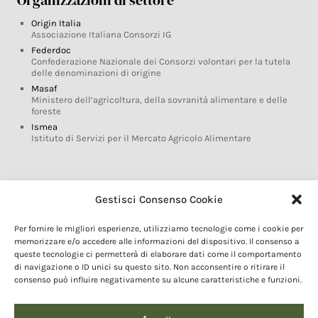
Origin Italia
Associazione Italiana Consorzi IG
Federdoc
Confederazione Nazionale dei Consorzi volontari per la tutela
delle denominazioni di origine
Masaf
Ministero dell’agricoltura, della sovranità alimentare e delle
foreste
Ismea
Istituto di Servizi per il Mercato Agricolo Alimentare
Glossario DOP IGP
Gestisci Consenso Cookie
Indicazioni Geografiche
Per fornire le migliori esperienze, utilizziamo tecnologie come i cookie per
Marchi DOP IGP
memorizzare e/o accedere alle informazioni del dispositivo. Il consenso a
Normativa prodotti DOP IGP
queste tecnologie ci permetterà di elaborare dati come il comportamento
Consorzi di Tutela
di navigazione o ID unici su questo sito. Non acconsentire o ritirare il
consenso può influire negativamente su alcune caratteristiche e funzioni.
Farm To Fork e prodotti DOP IGP
Dop economy
Riforma Sistema IG