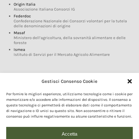
Origin Italia
Associazione Italiana Consorzi IG
Federdoc
Confederazione Nazionale dei Consorzi volontari per la tutela
delle denominazioni di origine
Masaf
Ministero dell’agricoltura, della sovranità alimentare e delle
foreste
Ismea
Istituto di Servizi per il Mercato Agricolo Alimentare
Glossario DOP IGP
Gestisci Consenso Cookie
Indicazioni Geografiche
Per fornire le migliori esperienze, utilizziamo tecnologie come i cookie per
Marchi DOP IGP
memorizzare e/o accedere alle informazioni del dispositivo. Il consenso a
Normativa prodotti DOP IGP
queste tecnologie ci permetterà di elaborare dati come il comportamento
Consorzi di Tutela
di navigazione o ID unici su questo sito. Non acconsentire o ritirare il
consenso può influire negativamente su alcune caratteristiche e funzioni.
Farm To Fork e prodotti DOP IGP
Dop economy
Riforma Sistema IG
Accetta
Turismo DOP