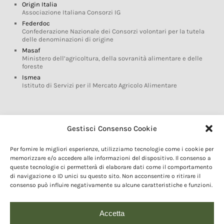
Origin Italia
Associazione Italiana Consorzi IG
Federdoc
Confederazione Nazionale dei Consorzi volontari per la tutela
delle denominazioni di origine
Masaf
Ministero dell’agricoltura, della sovranità alimentare e delle
foreste
Ismea
Istituto di Servizi per il Mercato Agricolo Alimentare
Glossario DOP IGP
Gestisci Consenso Cookie
Indicazioni Geografiche
Per fornire le migliori esperienze, utilizziamo tecnologie come i cookie per
Marchi DOP IGP
memorizzare e/o accedere alle informazioni del dispositivo. Il consenso a
Normativa prodotti DOP IGP
queste tecnologie ci permetterà di elaborare dati come il comportamento
Consorzi di Tutela
di navigazione o ID unici su questo sito. Non acconsentire o ritirare il
consenso può influire negativamente su alcune caratteristiche e funzioni.
Farm To Fork e prodotti DOP IGP
Dop economy
Riforma Sistema IG
Accetta
Turismo DOP