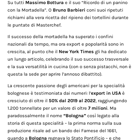
Su tutti
Massimo Bottura
e il suo “Ricordo di un panino
con la Mortadella”. O
Bruno Barbieri
coni suoi ripetuti
richiami alla vera ricetta del ripieno dei tortellini durante
le puntate di Masterchef.
Il successo della mortadella ha superato i confini
nazionali da tempo, ma ora export e popolarità sono in
crescita, al punto che il
New York Times
gli ha dedicato
un lungo articolo, celebrando il suo successo trasversale
e la sua versatilità in cucina (con o senza pistacchi, non è
questa la sede per aprire l’annoso dibattito).
La crescente passione degli americani per la specialità
bolognese è testimoniata dai numeri: l’
export in USA
è
cresciuto di oltre il
50% dal 2019 al 2022
, raggiungendo
1.200 tonnellate per un valore di oltre
7 milioni
. Ma
paradossalmente il nome
“Bologna”
così legato alla
storia di questa specialità – la prima norma sulla sua
produzione risale ad un bando dei Farnese del 1661,
quando a
Bologna
regnava lo Stato Pontificio – e che