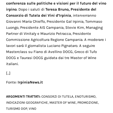
conferenza sulle politiche e visioni per il futuro del vino
irpino
. Dopo i saluti di
Teresa Bruno, Presidente del
Consorzio di Tutela dei Vini d’Irpinia
, interverranno
Giovanni Maria Chieffo, Presidente Gal Irpinia, Tommaso
Luongo, Presidente AIS Campania, Stevie Kim, Managing
Partner di Vinitaly e Maurizio Petracca, Presidente
Commissione Agricoltura Regione Campania. A moderare i
lavori sarà il giornalista Luciano Pignataro. A seguire
Masterclass su Fiano di Avellino DOCG, Greco di Tufo
DOCG e Taurasi DOCG guidata dai tre Master of Wine
italiani.
[…]
Fonte:
IrpiniaNews.it
ARGOMENTI TRATTATI:
CONSORZI DI TUTELA
,
ENOTURISMO
,
INDICAZIONI GEOGRAFICHE
,
MASTER OF WINE
,
PROMOZIONE
,
TURISMO DOP
,
VINO