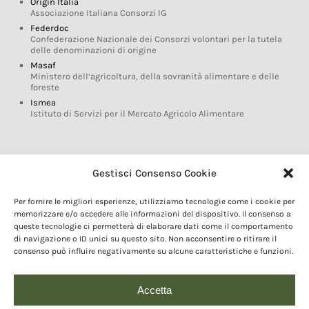
Origin Italia
Associazione Italiana Consorzi IG
Federdoc
Confederazione Nazionale dei Consorzi volontari per la tutela
delle denominazioni di origine
Masaf
Ministero dell’agricoltura, della sovranità alimentare e delle
foreste
Ismea
Istituto di Servizi per il Mercato Agricolo Alimentare
Glossario DOP IGP
Gestisci Consenso Cookie
Indicazioni Geografiche
Per fornire le migliori esperienze, utilizziamo tecnologie come i cookie per
Marchi DOP IGP
memorizzare e/o accedere alle informazioni del dispositivo. Il consenso a
Normativa prodotti DOP IGP
queste tecnologie ci permetterà di elaborare dati come il comportamento
Consorzi di Tutela
di navigazione o ID unici su questo sito. Non acconsentire o ritirare il
consenso può influire negativamente su alcune caratteristiche e funzioni.
Farm To Fork e prodotti DOP IGP
Dop economy
Riforma Sistema IG
Accetta
Turismo DOP