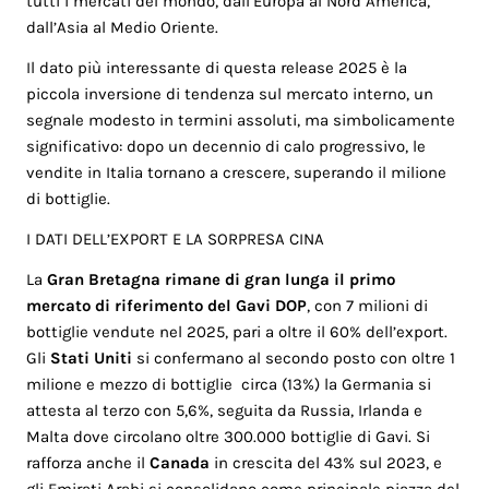
tutti i mercati del mondo, dall’Europa al Nord America,
dall’Asia al Medio Oriente.
Il dato più interessante di questa release 2025 è la
piccola inversione di tendenza sul mercato interno, un
segnale modesto in termini assoluti, ma simbolicamente
significativo: dopo un decennio di calo progressivo, le
vendite in Italia tornano a crescere, superando il milione
di bottiglie.
I DATI DELL’EXPORT E LA SORPRESA CINA
La
Gran Bretagna rimane di gran lunga il primo
mercato di riferimento del Gavi DOP
, con 7 milioni di
bottiglie vendute nel 2025, pari a oltre il 60% dell’export.
Gli
Stati Uniti
si confermano al secondo posto con oltre 1
milione e mezzo di bottiglie circa (13%) la Germania si
attesta al terzo con 5,6%, seguita da Russia, Irlanda e
Malta dove circolano oltre 300.000 bottiglie di Gavi. Si
rafforza anche il
Canada
in crescita del 43% sul 2023, e
gli Emirati Arabi si consolidano come principale piazza del