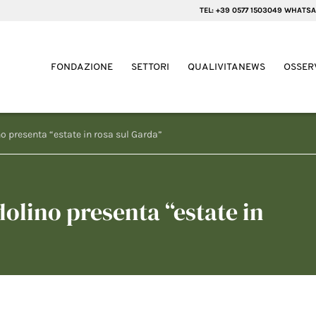
TEL: +39 0577 1503049 WHATSA
FONDAZIONE
SETTORI
QUALIVITANEWS
OSSER
no presenta “estate in rosa sul Garda”
dolino presenta “estate in