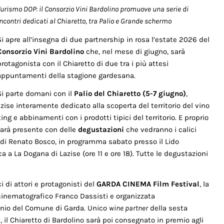
Turismo DOP: il Consorzio Vini Bardolino promuove una serie di
incontri dedicati al Chiaretto, tra Palio e Grande schermo
Si apre all’insegna di due partnership in rosa l’estate 2026 del
Consorzio Vini Bardolino
che, nel mese di giugno, sarà
protagonista con il Chiaretto di due tra i più attesi
appuntamenti della stagione gardesana.
Si parte domani con il
Palio del Chiaretto
(5-7 giugno)
,
Lazise interamente dedicato alla scoperta del territorio del vino
ing e abbinamenti con i prodotti tipici del territorio. E proprio
 sarà presente con delle
degustazioni
che vedranno i calici
di Renato Bosco, in programma sabato presso il Lido
ca a La Dogana di Lazise (ore 11 e ore 18). Tutte le degustazioni
ici di attori e protagonisti del
GARDA CINEMA Film Festival
, la
 cinematografico Franco Dassisti e organizzata
inio del Comune di Garda. Unico
wine partner
della sesta
, il Chiaretto di Bardolino sarà poi consegnato in premio agli