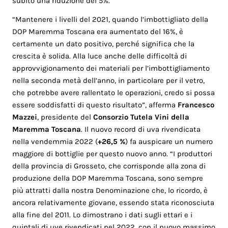
subito una riduzione del 5%.
“Mantenere i livelli del 2021, quando l’imbottigliato della
DOP Maremma Toscana era aumentato del 16%, è
certamente un dato positivo, perché significa che la
crescita è solida. Alla luce anche delle difficoltà di
approvvigionamento dei materiali per l’imbottigliamento
nella seconda metà dell’anno, in particolare per il vetro,
che potrebbe avere rallentato le operazioni, credo si possa
essere soddisfatti di questo risultato”, afferma
Francesco
Mazzei
, presidente del
Consorzio Tutela Vini della
Maremma Toscana
. Il nuovo record di uva rivendicata
nella vendemmia 2022 (
+26,5 %
) fa auspicare un numero
maggiore di bottiglie per questo nuovo anno. “I produttori
della provincia di Grosseto, che corrisponde alla zona di
produzione della DOP Maremma Toscana, sono sempre
più attratti dalla nostra Denominazione che, lo ricordo, è
ancora relativamente giovane, essendo stata riconosciuta
alla fine del 2011. Lo dimostrano i dati sugli ettari e i
quintali di uve rivendicati nel 2022, con il nuovo massimo