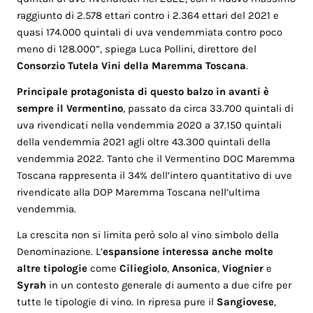
raggiunto di 2.578 ettari contro i 2.364 ettari del 2021 e
quasi 174.000 quintali di uva vendemmiata contro poco
meno di 128.000”, spiega Luca Pollini, direttore del
Consorzio Tutela Vini della Maremma Toscana
.
Principale protagonista di questo balzo in avanti è
sempre il Vermentino
, passato da circa 33.700 quintali di
uva rivendicati nella vendemmia 2020 a 37.150 quintali
della vendemmia 2021 agli oltre 43.300 quintali della
vendemmia 2022. Tanto che il Vermentino DOC Maremma
Toscana rappresenta il 34% dell’intero quantitativo di uve
rivendicate alla DOP Maremma Toscana nell’ultima
vendemmia.
La crescita non si limita però solo al vino simbolo della
Denominazione. L’
espansione interessa anche molte
altre tipologie
come
Ciliegiolo
,
Ansonica
,
Viognier
e
Syrah
in un contesto generale di aumento a due cifre per
tutte le tipologie di vino. In ripresa pure il
Sangiovese
,