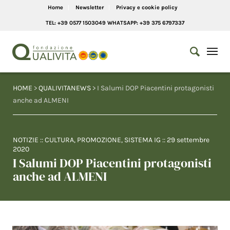
Home
Newsletter
Privacy e cookie policy
TEL: +39 0577 1503049 WHATSAPP: +39 375 6797337
HOME
>
QUALIVITANEWS
> I Salumi DOP Piacentini protagonisti
anche ad ALMENI
NOTIZIE
::
CULTURA
,
PROMOZIONE
,
SISTEMA IG
::
29 settembre
2020
I Salumi DOP Piacentini protagonisti
anche ad ALMENI