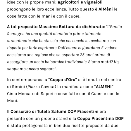
idee con le proprie mani;
agricoltori e vignaioli
propongono le loro eccellenze. Tutto questo è
AlMèni
le
cose fatte con le mani e con il cuore.
A tal proposito Massimo Bottura da dichiarato
:
“L’Emilia
Romagna ha una qualità di materia prime talmente
straordinarie che basta solo che noi cuochi le tocchiamo con
rispetto per farle esprimere. Dall’estero ci guardano. E vedono
che siamo una regione che sa aspettare 25 anni prima di
assaggiare un aceto balsamico tradizionale. Siamo matti? No,
sappiamo ancora sognare”.
In contemporanea a “
Coppa d’Oro
” si è tenuta nel centro
di Rimini (Piazza Cavour) la manifestazione “
ALMENI
”
Circo Mercato di Sapori e cose fatte con il Cuore e con le
Mani.
Il
Consorzio di Tutela Salumi DOP Piacentini
era
presente con un proprio stand e la
Coppa Piacentina DOP
è stata protagonista in ben due ricette proposte da due