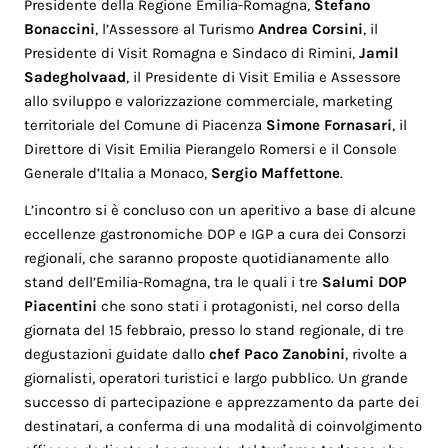
Presidente della Regione Emilia-Romagna,
Stefano
Bonaccini
, l’Assessore al Turismo
Andrea Corsini
, il
Presidente di Visit Romagna e Sindaco di Rimini,
Jamil
Sadegholvaad
, il Presidente di Visit Emilia e Assessore
allo sviluppo e valorizzazione commerciale, marketing
territoriale del Comune di Piacenza
Simone Fornasari
, il
Direttore di Visit Emilia Pierangelo Romersi e il Console
Generale d’Italia a Monaco,
Sergio Maffettone
.
L’incontro si è concluso con un aperitivo a base di alcune
eccellenze gastronomiche DOP e IGP a cura dei Consorzi
regionali, che saranno proposte quotidianamente allo
stand dell’Emilia-Romagna, tra le quali i tre
Salumi DOP
Piacentini
che sono stati i protagonisti, nel corso della
giornata del 15 febbraio, presso lo stand regionale, di tre
degustazioni guidate dallo
chef Paco Zanobini
, rivolte a
giornalisti, operatori turistici e largo pubblico. Un grande
successo di partecipazione e apprezzamento da parte dei
destinatari, a conferma di una modalità di coinvolgimento