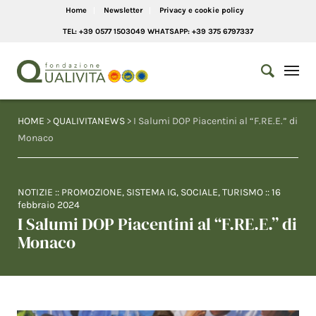
Home
Newsletter
Privacy e cookie policy
TEL: +39 0577 1503049 WHATSAPP: +39 375 6797337
HOME
>
QUALIVITANEWS
> I Salumi DOP Piacentini al “F.RE.E.” di
Monaco
NOTIZIE
::
PROMOZIONE
,
SISTEMA IG
,
SOCIALE
,
TURISMO
::
16
febbraio 2024
I Salumi DOP Piacentini al “F.RE.E.” di
Monaco