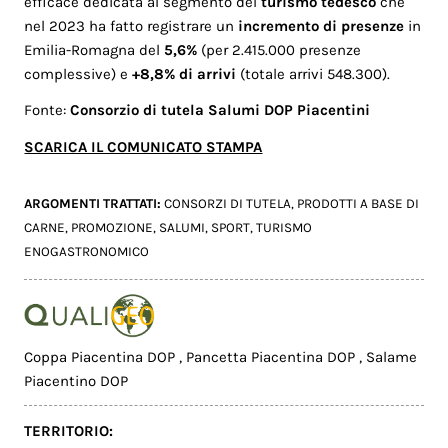
efficace dedicata al segmento del
turismo tedesco
che
nel 2023 ha fatto registrare un
incremento di presenze
in
Emilia-Romagna del
5,6%
(per 2.415.000 presenze
complessive) e
+8,8% di arrivi
(totale arrivi 548.300).
Fonte:
Consorzio di tutela Salumi DOP Piacentini
SCARICA IL COMUNICATO STAMPA
ARGOMENTI TRATTATI:
CONSORZI DI TUTELA
,
PRODOTTI A BASE DI
CARNE
,
PROMOZIONE
,
SALUMI
,
SPORT
,
TURISMO
ENOGASTRONOMICO
Coppa Piacentina DOP
,
Pancetta Piacentina DOP
,
Salame
Piacentino DOP
TERRITORIO: