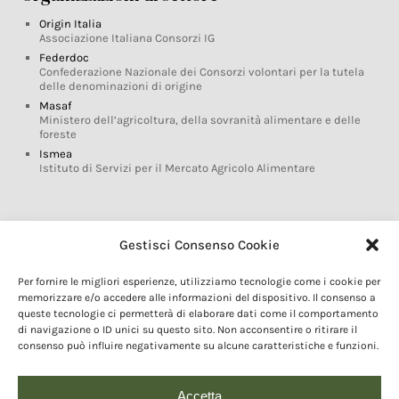
Origin Italia
Associazione Italiana Consorzi IG
Federdoc
Confederazione Nazionale dei Consorzi volontari per la tutela
delle denominazioni di origine
Masaf
Ministero dell’agricoltura, della sovranità alimentare e delle
foreste
Ismea
Istituto di Servizi per il Mercato Agricolo Alimentare
Glossario DOP IGP
Gestisci Consenso Cookie
Indicazioni Geografiche
Per fornire le migliori esperienze, utilizziamo tecnologie come i cookie per
Marchi DOP IGP
memorizzare e/o accedere alle informazioni del dispositivo. Il consenso a
Normativa prodotti DOP IGP
queste tecnologie ci permetterà di elaborare dati come il comportamento
Consorzi di Tutela
di navigazione o ID unici su questo sito. Non acconsentire o ritirare il
consenso può influire negativamente su alcune caratteristiche e funzioni.
Farm To Fork e prodotti DOP IGP
Dop economy
Riforma Sistema IG
Accetta